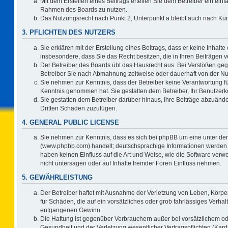
Mit dem Erstellen eines Beitrags erteilen Sie dem Betreiber ein einf
Rahmen des Boards zu nutzen.
Das Nutzungsrecht nach Punkt 2, Unterpunkt a bleibt auch nach K
3. PFLICHTEN DES NUTZERS
Sie erklären mit der Erstellung eines Beitrags, dass er keine Inhalte
insbesondere, dass Sie das Recht besitzen, die in Ihren Beiträgen
Der Betreiber des Boards übt das Hausrecht aus. Bei Verstößen ge
Betreiber Sie nach Abmahnung zeitweise oder dauerhaft von der Nu
Sie nehmen zur Kenntnis, dass der Betreiber keine Verantwortung für d
Kenntnis genommen hat. Sie gestatten dem Betreiber, Ihr Benutzerko
Sie gestatten dem Betreiber darüber hinaus, Ihre Beiträge abzuände
Dritten Schaden zuzufügen.
4. GENERAL PUBLIC LICENSE
Sie nehmen zur Kenntnis, dass es sich bei phpBB um eine unter der
(www.phpbb.com) handelt; deutschsprachige Informationen werden 
haben keinen Einfluss auf die Art und Weise, wie die Software ve
nicht untersagen oder auf Inhalte fremder Foren Einfluss nehmen.
5. GEWÄHRLEISTUNG
Der Betreiber haftet mit Ausnahme der Verletzung von Leben, Körper
für Schäden, die auf ein vorsätzliches oder grob fahrlässiges Verha
entgangenen Gewinn.
Die Haftung ist gegenüber Verbrauchern außer bei vorsätzlichem o
Gesundheit und der Verletzung wesentlicher Vertragspflichten (Kard