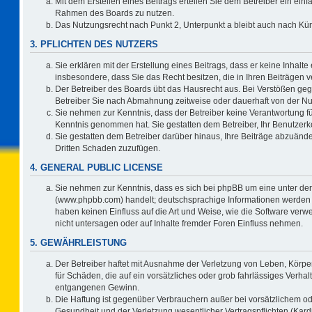
Mit dem Erstellen eines Beitrags erteilen Sie dem Betreiber ein einf
Rahmen des Boards zu nutzen.
Das Nutzungsrecht nach Punkt 2, Unterpunkt a bleibt auch nach K
3. PFLICHTEN DES NUTZERS
Sie erklären mit der Erstellung eines Beitrags, dass er keine Inhalte
insbesondere, dass Sie das Recht besitzen, die in Ihren Beiträgen
Der Betreiber des Boards übt das Hausrecht aus. Bei Verstößen ge
Betreiber Sie nach Abmahnung zeitweise oder dauerhaft von der Nu
Sie nehmen zur Kenntnis, dass der Betreiber keine Verantwortung für d
Kenntnis genommen hat. Sie gestatten dem Betreiber, Ihr Benutzerko
Sie gestatten dem Betreiber darüber hinaus, Ihre Beiträge abzuände
Dritten Schaden zuzufügen.
4. GENERAL PUBLIC LICENSE
Sie nehmen zur Kenntnis, dass es sich bei phpBB um eine unter der
(www.phpbb.com) handelt; deutschsprachige Informationen werden 
haben keinen Einfluss auf die Art und Weise, wie die Software ve
nicht untersagen oder auf Inhalte fremder Foren Einfluss nehmen.
5. GEWÄHRLEISTUNG
Der Betreiber haftet mit Ausnahme der Verletzung von Leben, Körper
für Schäden, die auf ein vorsätzliches oder grob fahrlässiges Verha
entgangenen Gewinn.
Die Haftung ist gegenüber Verbrauchern außer bei vorsätzlichem o
Gesundheit und der Verletzung wesentlicher Vertragspflichten (Kard