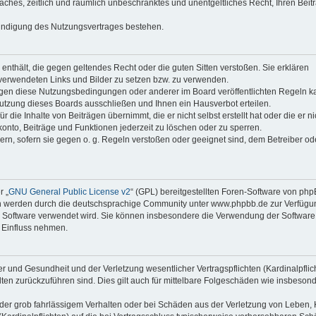
faches, zeitlich und räumlich unbeschränktes und unentgeltliches Recht, Ihren Beit
Kündigung des Nutzungsvertrages bestehen.
e enthält, die gegen geltendes Recht oder die guten Sitten verstoßen. Sie erklären
 verwendeten Links und Bilder zu setzen bzw. zu verwenden.
egen diese Nutzungsbedingungen oder anderer im Board veröffentlichten Regeln k
utzung dieses Boards ausschließen und Ihnen ein Hausverbot erteilen.
die Inhalte von Beiträgen übernimmt, die er nicht selbst erstellt hat oder die er ni
onto, Beiträge und Funktionen jederzeit zu löschen oder zu sperren.
ern, sofern sie gegen o. g. Regeln verstoßen oder geeignet sind, dem Betreiber o
r „
GNU General Public License v2
“ (GPL) bereitgestellten Foren-Software von ph
en werden durch die deutschsprachige Community unter www.phpbb.de zur Verfügu
die Software verwendet wird. Sie können insbesondere die Verwendung der Software 
 Einfluss nehmen.
r und Gesundheit und der Verletzung wesentlicher Vertragspflichten (Kardinalpflic
alten zurückzuführen sind. Dies gilt auch für mittelbare Folgeschäden wie insbeson
der grob fahrlässigem Verhalten oder bei Schäden aus der Verletzung von Leben, 