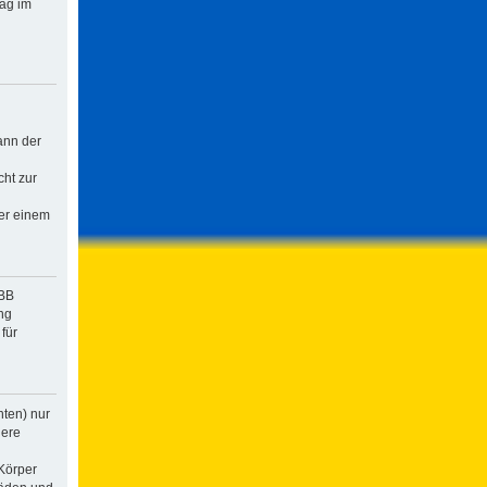
rag im
ann der
cht zur
der einem
pBB
ng
für
hten) nur
dere
Körper