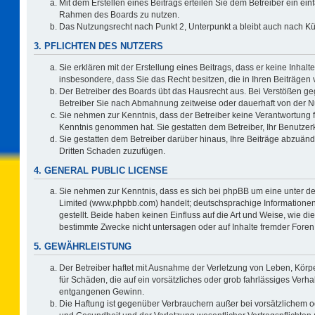
Mit dem Erstellen eines Beitrags erteilen Sie dem Betreiber ein ein
Rahmen des Boards zu nutzen.
Das Nutzungsrecht nach Punkt 2, Unterpunkt a bleibt auch nach 
3. PFLICHTEN DES NUTZERS
Sie erklären mit der Erstellung eines Beitrags, dass er keine Inhalt
insbesondere, dass Sie das Recht besitzen, die in Ihren Beiträgen
Der Betreiber des Boards übt das Hausrecht aus. Bei Verstößen g
Betreiber Sie nach Abmahnung zeitweise oder dauerhaft von der N
Sie nehmen zur Kenntnis, dass der Betreiber keine Verantwortung für 
Kenntnis genommen hat. Sie gestatten dem Betreiber, Ihr Benutzerk
Sie gestatten dem Betreiber darüber hinaus, Ihre Beiträge abzuänd
Dritten Schaden zuzufügen.
4. GENERAL PUBLIC LICENSE
Sie nehmen zur Kenntnis, dass es sich bei phpBB um eine unter de
Limited (www.phpbb.com) handelt; deutschsprachige Information
gestellt. Beide haben keinen Einfluss auf die Art und Weise, wie 
bestimmte Zwecke nicht untersagen oder auf Inhalte fremder Foren
5. GEWÄHRLEISTUNG
Der Betreiber haftet mit Ausnahme der Verletzung von Leben, Körpe
für Schäden, die auf ein vorsätzliches oder grob fahrlässiges Verh
entgangenen Gewinn.
Die Haftung ist gegenüber Verbrauchern außer bei vorsätzlichem o