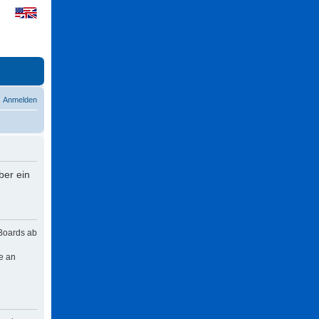
Anmelden
ber ein
 Boards ab
e an