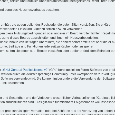
faches, zeitlich und räumlich unbeschränktes und unentgeltliches Recht, Ihren Beit
Kündigung des Nutzungsvertrages bestehen.
e enthält, die gegen geltendes Recht oder die guten Sitten verstoßen. Sie erklären
 verwendeten Links und Bilder zu setzen bzw. zu verwenden.
egen diese Nutzungsbedingungen oder anderer im Board veröffentlichten Regeln k
utzung dieses Boards ausschließen und Ihnen ein Hausverbot erteilen.
die Inhalte von Beiträgen übernimmt, die er nicht selbst erstellt hat oder die er ni
onto, Beiträge und Funktionen jederzeit zu löschen oder zu sperren.
ern, sofern sie gegen o. g. Regeln verstoßen oder geeignet sind, dem Betreiber o
r „
GNU General Public License v2
“ (GPL) bereitgestellten Foren-Software von ph
en werden durch die deutschsprachige Community unter www.phpbb.de zur Verfügu
die Software verwendet wird. Sie können insbesondere die Verwendung der Software 
 Einfluss nehmen.
r und Gesundheit und der Verletzung wesentlicher Vertragspflichten (Kardinalpflic
alten zurückzuführen sind. Dies gilt auch für mittelbare Folgeschäden wie insbeson
der grob fahrlässigem Verhalten oder bei Schäden aus der Verletzung von Leben, 