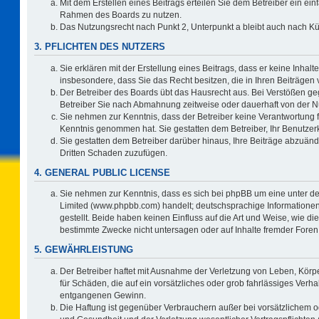
Mit dem Erstellen eines Beitrags erteilen Sie dem Betreiber ein ein
Rahmen des Boards zu nutzen.
Das Nutzungsrecht nach Punkt 2, Unterpunkt a bleibt auch nach 
3. PFLICHTEN DES NUTZERS
Sie erklären mit der Erstellung eines Beitrags, dass er keine Inhalt
insbesondere, dass Sie das Recht besitzen, die in Ihren Beiträgen
Der Betreiber des Boards übt das Hausrecht aus. Bei Verstößen g
Betreiber Sie nach Abmahnung zeitweise oder dauerhaft von der N
Sie nehmen zur Kenntnis, dass der Betreiber keine Verantwortung für 
Kenntnis genommen hat. Sie gestatten dem Betreiber, Ihr Benutzerk
Sie gestatten dem Betreiber darüber hinaus, Ihre Beiträge abzuänd
Dritten Schaden zuzufügen.
4. GENERAL PUBLIC LICENSE
Sie nehmen zur Kenntnis, dass es sich bei phpBB um eine unter de
Limited (www.phpbb.com) handelt; deutschsprachige Information
gestellt. Beide haben keinen Einfluss auf die Art und Weise, wie 
bestimmte Zwecke nicht untersagen oder auf Inhalte fremder Foren
5. GEWÄHRLEISTUNG
Der Betreiber haftet mit Ausnahme der Verletzung von Leben, Körpe
für Schäden, die auf ein vorsätzliches oder grob fahrlässiges Verh
entgangenen Gewinn.
Die Haftung ist gegenüber Verbrauchern außer bei vorsätzlichem o