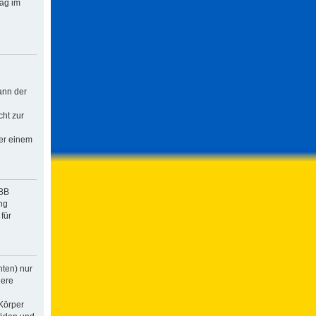
rag im
ann der
cht zur
der einem
pBB
ng
für
hten) nur
dere
Körper