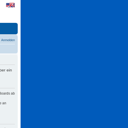
Anmelden
ber ein
 Boards ab
e an