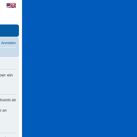
Anmelden
ber ein
 Boards ab
e an