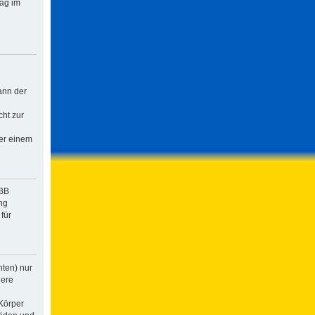
rag im
ann der
cht zur
der einem
pBB
ng
für
hten) nur
dere
Körper