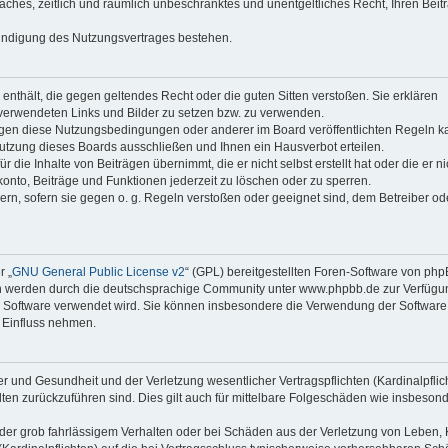
faches, zeitlich und räumlich unbeschränktes und unentgeltliches Recht, Ihren Beit
Kündigung des Nutzungsvertrages bestehen.
e enthält, die gegen geltendes Recht oder die guten Sitten verstoßen. Sie erklären
 verwendeten Links und Bilder zu setzen bzw. zu verwenden.
egen diese Nutzungsbedingungen oder anderer im Board veröffentlichten Regeln k
utzung dieses Boards ausschließen und Ihnen ein Hausverbot erteilen.
die Inhalte von Beiträgen übernimmt, die er nicht selbst erstellt hat oder die er ni
onto, Beiträge und Funktionen jederzeit zu löschen oder zu sperren.
ern, sofern sie gegen o. g. Regeln verstoßen oder geeignet sind, dem Betreiber o
r „
GNU General Public License v2
“ (GPL) bereitgestellten Foren-Software von ph
en werden durch die deutschsprachige Community unter www.phpbb.de zur Verfügu
die Software verwendet wird. Sie können insbesondere die Verwendung der Software 
 Einfluss nehmen.
r und Gesundheit und der Verletzung wesentlicher Vertragspflichten (Kardinalpflic
alten zurückzuführen sind. Dies gilt auch für mittelbare Folgeschäden wie insbeson
der grob fahrlässigem Verhalten oder bei Schäden aus der Verletzung von Leben, 