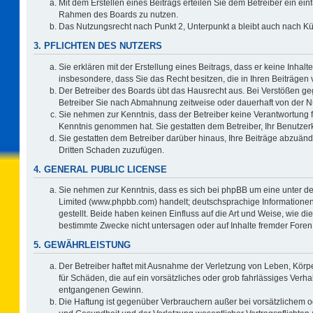
Mit dem Erstellen eines Beitrags erteilen Sie dem Betreiber ein ein
Rahmen des Boards zu nutzen.
Das Nutzungsrecht nach Punkt 2, Unterpunkt a bleibt auch nach 
3. PFLICHTEN DES NUTZERS
Sie erklären mit der Erstellung eines Beitrags, dass er keine Inhalt
insbesondere, dass Sie das Recht besitzen, die in Ihren Beiträgen
Der Betreiber des Boards übt das Hausrecht aus. Bei Verstößen g
Betreiber Sie nach Abmahnung zeitweise oder dauerhaft von der N
Sie nehmen zur Kenntnis, dass der Betreiber keine Verantwortung für 
Kenntnis genommen hat. Sie gestatten dem Betreiber, Ihr Benutzerk
Sie gestatten dem Betreiber darüber hinaus, Ihre Beiträge abzuänd
Dritten Schaden zuzufügen.
4. GENERAL PUBLIC LICENSE
Sie nehmen zur Kenntnis, dass es sich bei phpBB um eine unter de
Limited (www.phpbb.com) handelt; deutschsprachige Information
gestellt. Beide haben keinen Einfluss auf die Art und Weise, wie 
bestimmte Zwecke nicht untersagen oder auf Inhalte fremder Foren
5. GEWÄHRLEISTUNG
Der Betreiber haftet mit Ausnahme der Verletzung von Leben, Körpe
für Schäden, die auf ein vorsätzliches oder grob fahrlässiges Verh
entgangenen Gewinn.
Die Haftung ist gegenüber Verbrauchern außer bei vorsätzlichem o