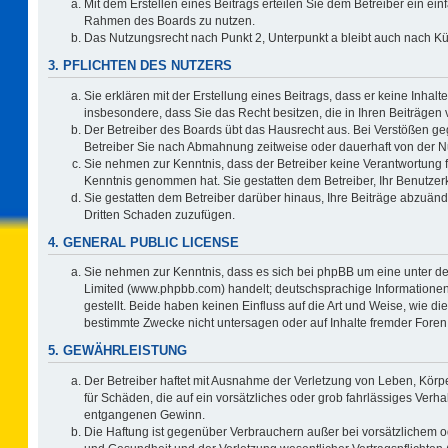
Mit dem Erstellen eines Beitrags erteilen Sie dem Betreiber ein ein
Rahmen des Boards zu nutzen.
Das Nutzungsrecht nach Punkt 2, Unterpunkt a bleibt auch nach 
3. PFLICHTEN DES NUTZERS
Sie erklären mit der Erstellung eines Beitrags, dass er keine Inhalt
insbesondere, dass Sie das Recht besitzen, die in Ihren Beiträgen
Der Betreiber des Boards übt das Hausrecht aus. Bei Verstößen g
Betreiber Sie nach Abmahnung zeitweise oder dauerhaft von der N
Sie nehmen zur Kenntnis, dass der Betreiber keine Verantwortung für 
Kenntnis genommen hat. Sie gestatten dem Betreiber, Ihr Benutzerk
Sie gestatten dem Betreiber darüber hinaus, Ihre Beiträge abzuänd
Dritten Schaden zuzufügen.
4. GENERAL PUBLIC LICENSE
Sie nehmen zur Kenntnis, dass es sich bei phpBB um eine unter de
Limited (www.phpbb.com) handelt; deutschsprachige Information
gestellt. Beide haben keinen Einfluss auf die Art und Weise, wie 
bestimmte Zwecke nicht untersagen oder auf Inhalte fremder Foren
5. GEWÄHRLEISTUNG
Der Betreiber haftet mit Ausnahme der Verletzung von Leben, Körpe
für Schäden, die auf ein vorsätzliches oder grob fahrlässiges Verh
entgangenen Gewinn.
Die Haftung ist gegenüber Verbrauchern außer bei vorsätzlichem o