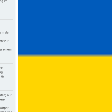
rag im
ann der
cht zur
der einem
pBB
ng
für
hten) nur
dere
Körper