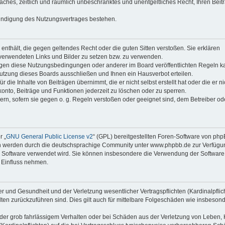
faches, zeitlich und räumlich unbeschränktes und unentgeltliches Recht, Ihren Beit
Kündigung des Nutzungsvertrages bestehen.
e enthält, die gegen geltendes Recht oder die guten Sitten verstoßen. Sie erklären
 verwendeten Links und Bilder zu setzen bzw. zu verwenden.
egen diese Nutzungsbedingungen oder anderer im Board veröffentlichten Regeln k
utzung dieses Boards ausschließen und Ihnen ein Hausverbot erteilen.
die Inhalte von Beiträgen übernimmt, die er nicht selbst erstellt hat oder die er ni
onto, Beiträge und Funktionen jederzeit zu löschen oder zu sperren.
ern, sofern sie gegen o. g. Regeln verstoßen oder geeignet sind, dem Betreiber o
r „
GNU General Public License v2
“ (GPL) bereitgestellten Foren-Software von ph
en werden durch die deutschsprachige Community unter www.phpbb.de zur Verfügu
die Software verwendet wird. Sie können insbesondere die Verwendung der Software 
 Einfluss nehmen.
r und Gesundheit und der Verletzung wesentlicher Vertragspflichten (Kardinalpflic
alten zurückzuführen sind. Dies gilt auch für mittelbare Folgeschäden wie insbeson
der grob fahrlässigem Verhalten oder bei Schäden aus der Verletzung von Leben, 