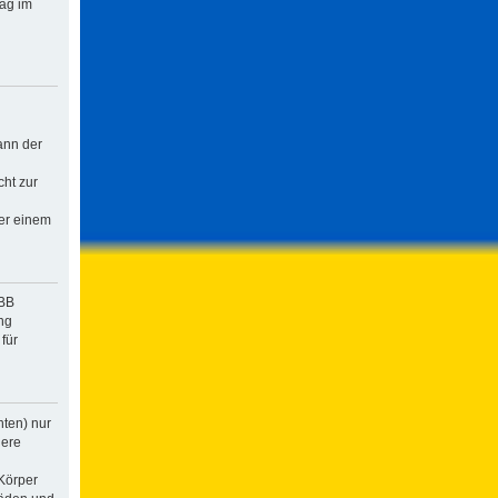
rag im
ann der
cht zur
der einem
pBB
ng
für
hten) nur
dere
Körper