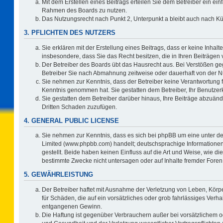
Mit dem Erstellen eines Beitrags erteilen Sie dem Betreiber ein ein
Rahmen des Boards zu nutzen.
Das Nutzungsrecht nach Punkt 2, Unterpunkt a bleibt auch nach 
3. PFLICHTEN DES NUTZERS
Sie erklären mit der Erstellung eines Beitrags, dass er keine Inhalt
insbesondere, dass Sie das Recht besitzen, die in Ihren Beiträgen
Der Betreiber des Boards übt das Hausrecht aus. Bei Verstößen g
Betreiber Sie nach Abmahnung zeitweise oder dauerhaft von der N
Sie nehmen zur Kenntnis, dass der Betreiber keine Verantwortung für 
Kenntnis genommen hat. Sie gestatten dem Betreiber, Ihr Benutzerk
Sie gestatten dem Betreiber darüber hinaus, Ihre Beiträge abzuänd
Dritten Schaden zuzufügen.
4. GENERAL PUBLIC LICENSE
Sie nehmen zur Kenntnis, dass es sich bei phpBB um eine unter de
Limited (www.phpbb.com) handelt; deutschsprachige Information
gestellt. Beide haben keinen Einfluss auf die Art und Weise, wie 
bestimmte Zwecke nicht untersagen oder auf Inhalte fremder Foren
5. GEWÄHRLEISTUNG
Der Betreiber haftet mit Ausnahme der Verletzung von Leben, Körpe
für Schäden, die auf ein vorsätzliches oder grob fahrlässiges Verh
entgangenen Gewinn.
Die Haftung ist gegenüber Verbrauchern außer bei vorsätzlichem o