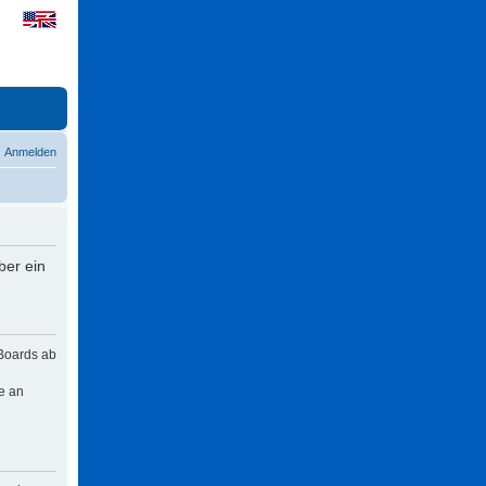
Anmelden
ber ein
 Boards ab
e an