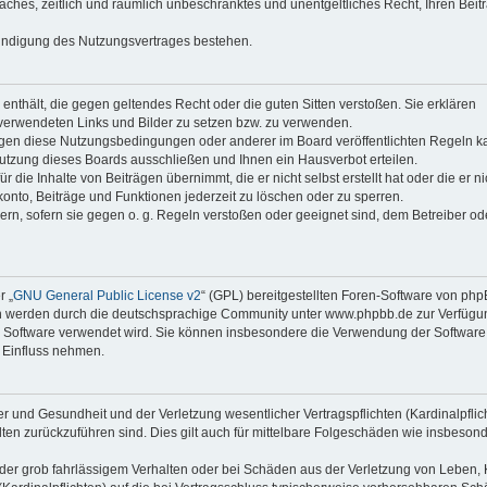
faches, zeitlich und räumlich unbeschränktes und unentgeltliches Recht, Ihren Beit
Kündigung des Nutzungsvertrages bestehen.
e enthält, die gegen geltendes Recht oder die guten Sitten verstoßen. Sie erklären
 verwendeten Links und Bilder zu setzen bzw. zu verwenden.
egen diese Nutzungsbedingungen oder anderer im Board veröffentlichten Regeln k
utzung dieses Boards ausschließen und Ihnen ein Hausverbot erteilen.
die Inhalte von Beiträgen übernimmt, die er nicht selbst erstellt hat oder die er ni
onto, Beiträge und Funktionen jederzeit zu löschen oder zu sperren.
ern, sofern sie gegen o. g. Regeln verstoßen oder geeignet sind, dem Betreiber o
r „
GNU General Public License v2
“ (GPL) bereitgestellten Foren-Software von ph
en werden durch die deutschsprachige Community unter www.phpbb.de zur Verfügu
die Software verwendet wird. Sie können insbesondere die Verwendung der Software 
 Einfluss nehmen.
r und Gesundheit und der Verletzung wesentlicher Vertragspflichten (Kardinalpflic
alten zurückzuführen sind. Dies gilt auch für mittelbare Folgeschäden wie insbeson
der grob fahrlässigem Verhalten oder bei Schäden aus der Verletzung von Leben, 