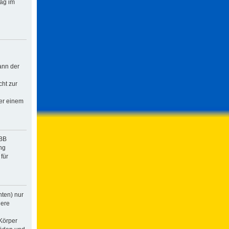
rag im
ann der
cht zur
der einem
pBB
ng
für
hten) nur
dere
Körper