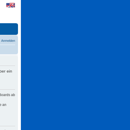
Anmelden
ber ein
 Boards ab
e an