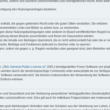
faches, zeitlich und räumlich unbeschränktes und unentgeltliches Recht, Ihren Beit
Kündigung des Nutzungsvertrages bestehen.
e enthält, die gegen geltendes Recht oder die guten Sitten verstoßen. Sie erklären
 verwendeten Links und Bilder zu setzen bzw. zu verwenden.
egen diese Nutzungsbedingungen oder anderer im Board veröffentlichten Regeln k
utzung dieses Boards ausschließen und Ihnen ein Hausverbot erteilen.
die Inhalte von Beiträgen übernimmt, die er nicht selbst erstellt hat oder die er ni
onto, Beiträge und Funktionen jederzeit zu löschen oder zu sperren.
ern, sofern sie gegen o. g. Regeln verstoßen oder geeignet sind, dem Betreiber o
r „
GNU General Public License v2
“ (GPL) bereitgestellten Foren-Software von ph
en werden durch die deutschsprachige Community unter www.phpbb.de zur Verfügu
die Software verwendet wird. Sie können insbesondere die Verwendung der Software 
 Einfluss nehmen.
r und Gesundheit und der Verletzung wesentlicher Vertragspflichten (Kardinalpflic
alten zurückzuführen sind. Dies gilt auch für mittelbare Folgeschäden wie insbeson
der grob fahrlässigem Verhalten oder bei Schäden aus der Verletzung von Leben, 