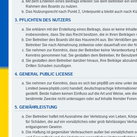
Mit dem Erstellen eines Beitrags erteilen Sie dem Betreiber ein ein
Rahmen des Boards zu nutzen.
Das Nutzungsrecht nach Punkt 2, Unterpunkt a bleibt auch nach 
3. PFLICHTEN DES NUTZERS
Sie erklären mit der Erstellung eines Beitrags, dass er keine Inhalt
insbesondere, dass Sie das Recht besitzen, die in Ihren Beiträgen
Der Betreiber des Boards übt das Hausrecht aus. Bei Verstößen g
Betreiber Sie nach Abmahnung zeitweise oder dauerhaft von der N
Sie nehmen zur Kenntnis, dass der Betreiber keine Verantwortung für 
Kenntnis genommen hat. Sie gestatten dem Betreiber, Ihr Benutzerk
Sie gestatten dem Betreiber darüber hinaus, Ihre Beiträge abzuänd
Dritten Schaden zuzufügen.
4. GENERAL PUBLIC LICENSE
Sie nehmen zur Kenntnis, dass es sich bei phpBB um eine unter de
Limited (www.phpbb.com) handelt; deutschsprachige Information
gestellt. Beide haben keinen Einfluss auf die Art und Weise, wie 
bestimmte Zwecke nicht untersagen oder auf Inhalte fremder Foren
5. GEWÄHRLEISTUNG
Der Betreiber haftet mit Ausnahme der Verletzung von Leben, Körpe
für Schäden, die auf ein vorsätzliches oder grob fahrlässiges Verh
entgangenen Gewinn.
Die Haftung ist gegenüber Verbrauchern außer bei vorsätzlichem o