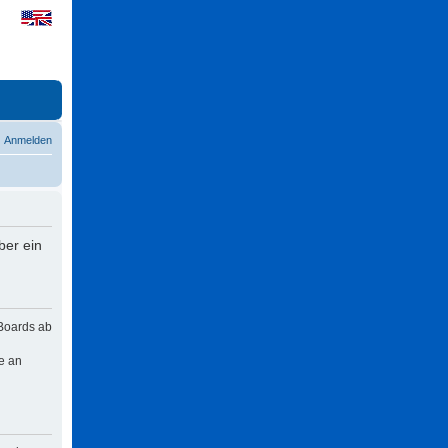
Anmelden
ber ein
 Boards ab
e an