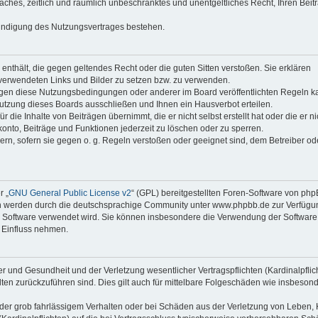
faches, zeitlich und räumlich unbeschränktes und unentgeltliches Recht, Ihren Beit
Kündigung des Nutzungsvertrages bestehen.
e enthält, die gegen geltendes Recht oder die guten Sitten verstoßen. Sie erklären
 verwendeten Links und Bilder zu setzen bzw. zu verwenden.
egen diese Nutzungsbedingungen oder anderer im Board veröffentlichten Regeln k
utzung dieses Boards ausschließen und Ihnen ein Hausverbot erteilen.
die Inhalte von Beiträgen übernimmt, die er nicht selbst erstellt hat oder die er ni
onto, Beiträge und Funktionen jederzeit zu löschen oder zu sperren.
ern, sofern sie gegen o. g. Regeln verstoßen oder geeignet sind, dem Betreiber o
r „
GNU General Public License v2
“ (GPL) bereitgestellten Foren-Software von ph
en werden durch die deutschsprachige Community unter www.phpbb.de zur Verfügu
die Software verwendet wird. Sie können insbesondere die Verwendung der Software 
 Einfluss nehmen.
r und Gesundheit und der Verletzung wesentlicher Vertragspflichten (Kardinalpflic
alten zurückzuführen sind. Dies gilt auch für mittelbare Folgeschäden wie insbeson
der grob fahrlässigem Verhalten oder bei Schäden aus der Verletzung von Leben, 