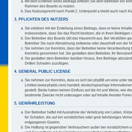
Mit dem Erstellen eines Beitrags erteilen Sie dem Betreiber ein ein
Rahmen des Boards zu nutzen.
Das Nutzungsrecht nach Punkt 2, Unterpunkt a bleibt auch nach 
3. PFLICHTEN DES NUTZERS
Sie erklären mit der Erstellung eines Beitrags, dass er keine Inhalt
insbesondere, dass Sie das Recht besitzen, die in Ihren Beiträgen
Der Betreiber des Boards übt das Hausrecht aus. Bei Verstößen g
Betreiber Sie nach Abmahnung zeitweise oder dauerhaft von der N
Sie nehmen zur Kenntnis, dass der Betreiber keine Verantwortung für 
Kenntnis genommen hat. Sie gestatten dem Betreiber, Ihr Benutzerk
Sie gestatten dem Betreiber darüber hinaus, Ihre Beiträge abzuänd
Dritten Schaden zuzufügen.
4. GENERAL PUBLIC LICENSE
Sie nehmen zur Kenntnis, dass es sich bei phpBB um eine unter de
Limited (www.phpbb.com) handelt; deutschsprachige Information
gestellt. Beide haben keinen Einfluss auf die Art und Weise, wie 
bestimmte Zwecke nicht untersagen oder auf Inhalte fremder Foren
5. GEWÄHRLEISTUNG
Der Betreiber haftet mit Ausnahme der Verletzung von Leben, Körpe
für Schäden, die auf ein vorsätzliches oder grob fahrlässiges Verh
entgangenen Gewinn.
Die Haftung ist gegenüber Verbrauchern außer bei vorsätzlichem o