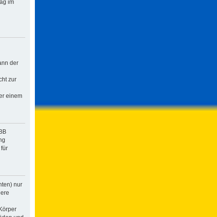
rag im
ann der
cht zur
der einem
pBB
ng
für
hten) nur
dere
Körper