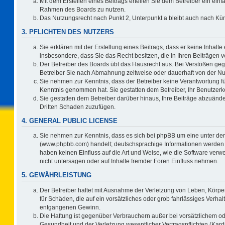
Mit dem Erstellen eines Beitrags erteilen Sie dem Betreiber ein einf
Rahmen des Boards zu nutzen.
Das Nutzungsrecht nach Punkt 2, Unterpunkt a bleibt auch nach K
3. PFLICHTEN DES NUTZERS
Sie erklären mit der Erstellung eines Beitrags, dass er keine Inhalte
insbesondere, dass Sie das Recht besitzen, die in Ihren Beiträgen
Der Betreiber des Boards übt das Hausrecht aus. Bei Verstößen ge
Betreiber Sie nach Abmahnung zeitweise oder dauerhaft von der Nu
Sie nehmen zur Kenntnis, dass der Betreiber keine Verantwortung für d
Kenntnis genommen hat. Sie gestatten dem Betreiber, Ihr Benutzerko
Sie gestatten dem Betreiber darüber hinaus, Ihre Beiträge abzuände
Dritten Schaden zuzufügen.
4. GENERAL PUBLIC LICENSE
Sie nehmen zur Kenntnis, dass es sich bei phpBB um eine unter der
(www.phpbb.com) handelt; deutschsprachige Informationen werden 
haben keinen Einfluss auf die Art und Weise, wie die Software ve
nicht untersagen oder auf Inhalte fremder Foren Einfluss nehmen.
5. GEWÄHRLEISTUNG
Der Betreiber haftet mit Ausnahme der Verletzung von Leben, Körper
für Schäden, die auf ein vorsätzliches oder grob fahrlässiges Verha
entgangenen Gewinn.
Die Haftung ist gegenüber Verbrauchern außer bei vorsätzlichem o
Gesundheit und der Verletzung wesentlicher Vertragspflichten (Kard