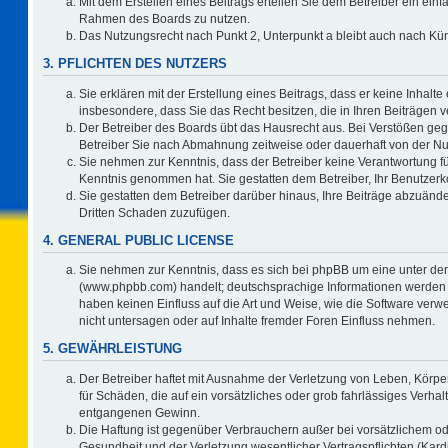
Mit dem Erstellen eines Beitrags erteilen Sie dem Betreiber ein einf
Rahmen des Boards zu nutzen.
Das Nutzungsrecht nach Punkt 2, Unterpunkt a bleibt auch nach K
3. PFLICHTEN DES NUTZERS
Sie erklären mit der Erstellung eines Beitrags, dass er keine Inhalte
insbesondere, dass Sie das Recht besitzen, die in Ihren Beiträgen
Der Betreiber des Boards übt das Hausrecht aus. Bei Verstößen ge
Betreiber Sie nach Abmahnung zeitweise oder dauerhaft von der Nu
Sie nehmen zur Kenntnis, dass der Betreiber keine Verantwortung für d
Kenntnis genommen hat. Sie gestatten dem Betreiber, Ihr Benutzerko
Sie gestatten dem Betreiber darüber hinaus, Ihre Beiträge abzuände
Dritten Schaden zuzufügen.
4. GENERAL PUBLIC LICENSE
Sie nehmen zur Kenntnis, dass es sich bei phpBB um eine unter der
(www.phpbb.com) handelt; deutschsprachige Informationen werden 
haben keinen Einfluss auf die Art und Weise, wie die Software ve
nicht untersagen oder auf Inhalte fremder Foren Einfluss nehmen.
5. GEWÄHRLEISTUNG
Der Betreiber haftet mit Ausnahme der Verletzung von Leben, Körper
für Schäden, die auf ein vorsätzliches oder grob fahrlässiges Verha
entgangenen Gewinn.
Die Haftung ist gegenüber Verbrauchern außer bei vorsätzlichem o
Gesundheit und der Verletzung wesentlicher Vertragspflichten (Kard