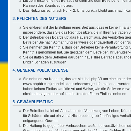
Mit dem Erstellen eines Beitrags erteilen Sie dem Betreiber ein einf
Rahmen des Boards zu nutzen.
Das Nutzungsrecht nach Punkt 2, Unterpunkt a bleibt auch nach K
3. PFLICHTEN DES NUTZERS
Sie erklären mit der Erstellung eines Beitrags, dass er keine Inhalte
insbesondere, dass Sie das Recht besitzen, die in Ihren Beiträgen
Der Betreiber des Boards übt das Hausrecht aus. Bei Verstößen ge
Betreiber Sie nach Abmahnung zeitweise oder dauerhaft von der Nu
Sie nehmen zur Kenntnis, dass der Betreiber keine Verantwortung für d
Kenntnis genommen hat. Sie gestatten dem Betreiber, Ihr Benutzerko
Sie gestatten dem Betreiber darüber hinaus, Ihre Beiträge abzuände
Dritten Schaden zuzufügen.
4. GENERAL PUBLIC LICENSE
Sie nehmen zur Kenntnis, dass es sich bei phpBB um eine unter der
(www.phpbb.com) handelt; deutschsprachige Informationen werden 
haben keinen Einfluss auf die Art und Weise, wie die Software ve
nicht untersagen oder auf Inhalte fremder Foren Einfluss nehmen.
5. GEWÄHRLEISTUNG
Der Betreiber haftet mit Ausnahme der Verletzung von Leben, Körper
für Schäden, die auf ein vorsätzliches oder grob fahrlässiges Verha
entgangenen Gewinn.
Die Haftung ist gegenüber Verbrauchern außer bei vorsätzlichem o
Gesundheit und der Verletzung wesentlicher Vertragspflichten (Kard