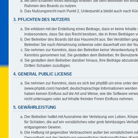
Mit dem Erstellen eines Beitrags erteilen Sie dem Betreiber ein einf
Rahmen des Boards zu nutzen.
Das Nutzungsrecht nach Punkt 2, Unterpunkt a bleibt auch nach K
3. PFLICHTEN DES NUTZERS
Sie erklären mit der Erstellung eines Beitrags, dass er keine Inhalte
insbesondere, dass Sie das Recht besitzen, die in Ihren Beiträgen
Der Betreiber des Boards übt das Hausrecht aus. Bei Verstößen ge
Betreiber Sie nach Abmahnung zeitweise oder dauerhaft von der Nu
Sie nehmen zur Kenntnis, dass der Betreiber keine Verantwortung für d
Kenntnis genommen hat. Sie gestatten dem Betreiber, Ihr Benutzerko
Sie gestatten dem Betreiber darüber hinaus, Ihre Beiträge abzuände
Dritten Schaden zuzufügen.
4. GENERAL PUBLIC LICENSE
Sie nehmen zur Kenntnis, dass es sich bei phpBB um eine unter der
(www.phpbb.com) handelt; deutschsprachige Informationen werden 
haben keinen Einfluss auf die Art und Weise, wie die Software ve
nicht untersagen oder auf Inhalte fremder Foren Einfluss nehmen.
5. GEWÄHRLEISTUNG
Der Betreiber haftet mit Ausnahme der Verletzung von Leben, Körper
für Schäden, die auf ein vorsätzliches oder grob fahrlässiges Verha
entgangenen Gewinn.
Die Haftung ist gegenüber Verbrauchern außer bei vorsätzlichem o
Gesundheit und der Verletzung wesentlicher Vertragspflichten (Kard