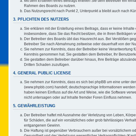
Mit dem Erstellen eines Beitrags erteilen Sie dem Betreiber ein einf
Rahmen des Boards zu nutzen.
Das Nutzungsrecht nach Punkt 2, Unterpunkt a bleibt auch nach K
3. PFLICHTEN DES NUTZERS
Sie erklären mit der Erstellung eines Beitrags, dass er keine Inhalte
insbesondere, dass Sie das Recht besitzen, die in Ihren Beiträgen
Der Betreiber des Boards übt das Hausrecht aus. Bei Verstößen ge
Betreiber Sie nach Abmahnung zeitweise oder dauerhaft von der Nu
Sie nehmen zur Kenntnis, dass der Betreiber keine Verantwortung für d
Kenntnis genommen hat. Sie gestatten dem Betreiber, Ihr Benutzerko
Sie gestatten dem Betreiber darüber hinaus, Ihre Beiträge abzuände
Dritten Schaden zuzufügen.
4. GENERAL PUBLIC LICENSE
Sie nehmen zur Kenntnis, dass es sich bei phpBB um eine unter der
(www.phpbb.com) handelt; deutschsprachige Informationen werden 
haben keinen Einfluss auf die Art und Weise, wie die Software ve
nicht untersagen oder auf Inhalte fremder Foren Einfluss nehmen.
5. GEWÄHRLEISTUNG
Der Betreiber haftet mit Ausnahme der Verletzung von Leben, Körper
für Schäden, die auf ein vorsätzliches oder grob fahrlässiges Verha
entgangenen Gewinn.
Die Haftung ist gegenüber Verbrauchern außer bei vorsätzlichem o
Gesundheit und der Verletzung wesentlicher Vertragspflichten (Kard