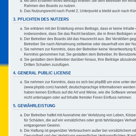
Mit dem Erstellen eines Beitrags erteilen Sie dem Betreiber ein einf
Rahmen des Boards zu nutzen.
Das Nutzungsrecht nach Punkt 2, Unterpunkt a bleibt auch nach K
3. PFLICHTEN DES NUTZERS
Sie erklären mit der Erstellung eines Beitrags, dass er keine Inhalte
insbesondere, dass Sie das Recht besitzen, die in Ihren Beiträgen
Der Betreiber des Boards übt das Hausrecht aus. Bei Verstößen ge
Betreiber Sie nach Abmahnung zeitweise oder dauerhaft von der Nu
Sie nehmen zur Kenntnis, dass der Betreiber keine Verantwortung für d
Kenntnis genommen hat. Sie gestatten dem Betreiber, Ihr Benutzerko
Sie gestatten dem Betreiber darüber hinaus, Ihre Beiträge abzuände
Dritten Schaden zuzufügen.
4. GENERAL PUBLIC LICENSE
Sie nehmen zur Kenntnis, dass es sich bei phpBB um eine unter der
(www.phpbb.com) handelt; deutschsprachige Informationen werden 
haben keinen Einfluss auf die Art und Weise, wie die Software ve
nicht untersagen oder auf Inhalte fremder Foren Einfluss nehmen.
5. GEWÄHRLEISTUNG
Der Betreiber haftet mit Ausnahme der Verletzung von Leben, Körper
für Schäden, die auf ein vorsätzliches oder grob fahrlässiges Verha
entgangenen Gewinn.
Die Haftung ist gegenüber Verbrauchern außer bei vorsätzlichem o
Gesundheit und der Verletzung wesentlicher Vertragspflichten (Kard