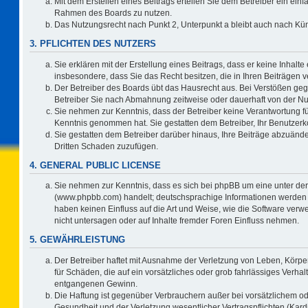
Mit dem Erstellen eines Beitrags erteilen Sie dem Betreiber ein einf
Rahmen des Boards zu nutzen.
Das Nutzungsrecht nach Punkt 2, Unterpunkt a bleibt auch nach K
3. PFLICHTEN DES NUTZERS
Sie erklären mit der Erstellung eines Beitrags, dass er keine Inhalte
insbesondere, dass Sie das Recht besitzen, die in Ihren Beiträgen
Der Betreiber des Boards übt das Hausrecht aus. Bei Verstößen ge
Betreiber Sie nach Abmahnung zeitweise oder dauerhaft von der Nu
Sie nehmen zur Kenntnis, dass der Betreiber keine Verantwortung für d
Kenntnis genommen hat. Sie gestatten dem Betreiber, Ihr Benutzerko
Sie gestatten dem Betreiber darüber hinaus, Ihre Beiträge abzuände
Dritten Schaden zuzufügen.
4. GENERAL PUBLIC LICENSE
Sie nehmen zur Kenntnis, dass es sich bei phpBB um eine unter der
(www.phpbb.com) handelt; deutschsprachige Informationen werden 
haben keinen Einfluss auf die Art und Weise, wie die Software ve
nicht untersagen oder auf Inhalte fremder Foren Einfluss nehmen.
5. GEWÄHRLEISTUNG
Der Betreiber haftet mit Ausnahme der Verletzung von Leben, Körper
für Schäden, die auf ein vorsätzliches oder grob fahrlässiges Verha
entgangenen Gewinn.
Die Haftung ist gegenüber Verbrauchern außer bei vorsätzlichem o
Gesundheit und der Verletzung wesentlicher Vertragspflichten (Kard