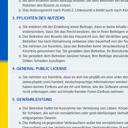
Mit dem Erstellen eines Beitrags erteilen Sie dem Betreiber ein einf
Rahmen des Boards zu nutzen.
Das Nutzungsrecht nach Punkt 2, Unterpunkt a bleibt auch nach K
3. PFLICHTEN DES NUTZERS
Sie erklären mit der Erstellung eines Beitrags, dass er keine Inhalte
insbesondere, dass Sie das Recht besitzen, die in Ihren Beiträgen
Der Betreiber des Boards übt das Hausrecht aus. Bei Verstößen ge
Betreiber Sie nach Abmahnung zeitweise oder dauerhaft von der Nu
Sie nehmen zur Kenntnis, dass der Betreiber keine Verantwortung für d
Kenntnis genommen hat. Sie gestatten dem Betreiber, Ihr Benutzerko
Sie gestatten dem Betreiber darüber hinaus, Ihre Beiträge abzuände
Dritten Schaden zuzufügen.
4. GENERAL PUBLIC LICENSE
Sie nehmen zur Kenntnis, dass es sich bei phpBB um eine unter der
(www.phpbb.com) handelt; deutschsprachige Informationen werden 
haben keinen Einfluss auf die Art und Weise, wie die Software ve
nicht untersagen oder auf Inhalte fremder Foren Einfluss nehmen.
5. GEWÄHRLEISTUNG
Der Betreiber haftet mit Ausnahme der Verletzung von Leben, Körper
für Schäden, die auf ein vorsätzliches oder grob fahrlässiges Verha
entgangenen Gewinn.
Die Haftung ist gegenüber Verbrauchern außer bei vorsätzlichem o
Gesundheit und der Verletzung wesentlicher Vertragspflichten (Kard