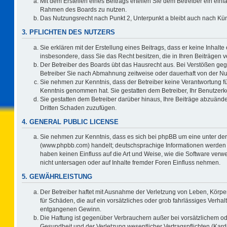
Mit dem Erstellen eines Beitrags erteilen Sie dem Betreiber ein einf
Rahmen des Boards zu nutzen.
Das Nutzungsrecht nach Punkt 2, Unterpunkt a bleibt auch nach K
3. PFLICHTEN DES NUTZERS
Sie erklären mit der Erstellung eines Beitrags, dass er keine Inhalte
insbesondere, dass Sie das Recht besitzen, die in Ihren Beiträgen
Der Betreiber des Boards übt das Hausrecht aus. Bei Verstößen ge
Betreiber Sie nach Abmahnung zeitweise oder dauerhaft von der Nu
Sie nehmen zur Kenntnis, dass der Betreiber keine Verantwortung für d
Kenntnis genommen hat. Sie gestatten dem Betreiber, Ihr Benutzerko
Sie gestatten dem Betreiber darüber hinaus, Ihre Beiträge abzuände
Dritten Schaden zuzufügen.
4. GENERAL PUBLIC LICENSE
Sie nehmen zur Kenntnis, dass es sich bei phpBB um eine unter der
(www.phpbb.com) handelt; deutschsprachige Informationen werden 
haben keinen Einfluss auf die Art und Weise, wie die Software ve
nicht untersagen oder auf Inhalte fremder Foren Einfluss nehmen.
5. GEWÄHRLEISTUNG
Der Betreiber haftet mit Ausnahme der Verletzung von Leben, Körper
für Schäden, die auf ein vorsätzliches oder grob fahrlässiges Verha
entgangenen Gewinn.
Die Haftung ist gegenüber Verbrauchern außer bei vorsätzlichem o
Gesundheit und der Verletzung wesentlicher Vertragspflichten (Kard