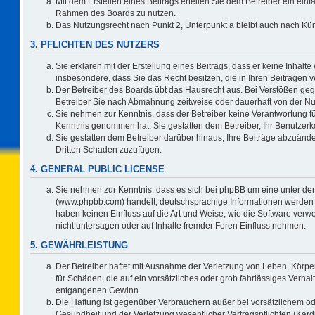
Mit dem Erstellen eines Beitrags erteilen Sie dem Betreiber ein einf
Rahmen des Boards zu nutzen.
Das Nutzungsrecht nach Punkt 2, Unterpunkt a bleibt auch nach K
3. PFLICHTEN DES NUTZERS
Sie erklären mit der Erstellung eines Beitrags, dass er keine Inhalte
insbesondere, dass Sie das Recht besitzen, die in Ihren Beiträgen
Der Betreiber des Boards übt das Hausrecht aus. Bei Verstößen ge
Betreiber Sie nach Abmahnung zeitweise oder dauerhaft von der Nu
Sie nehmen zur Kenntnis, dass der Betreiber keine Verantwortung für d
Kenntnis genommen hat. Sie gestatten dem Betreiber, Ihr Benutzerko
Sie gestatten dem Betreiber darüber hinaus, Ihre Beiträge abzuände
Dritten Schaden zuzufügen.
4. GENERAL PUBLIC LICENSE
Sie nehmen zur Kenntnis, dass es sich bei phpBB um eine unter der
(www.phpbb.com) handelt; deutschsprachige Informationen werden 
haben keinen Einfluss auf die Art und Weise, wie die Software ve
nicht untersagen oder auf Inhalte fremder Foren Einfluss nehmen.
5. GEWÄHRLEISTUNG
Der Betreiber haftet mit Ausnahme der Verletzung von Leben, Körper
für Schäden, die auf ein vorsätzliches oder grob fahrlässiges Verha
entgangenen Gewinn.
Die Haftung ist gegenüber Verbrauchern außer bei vorsätzlichem o
Gesundheit und der Verletzung wesentlicher Vertragspflichten (Kard