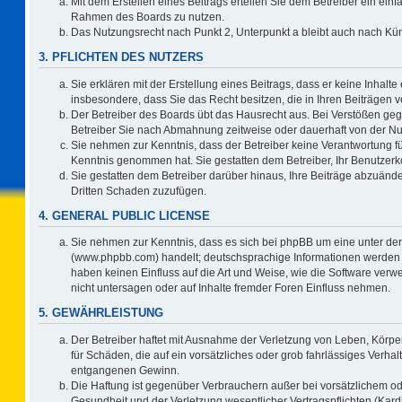
Mit dem Erstellen eines Beitrags erteilen Sie dem Betreiber ein einf
Rahmen des Boards zu nutzen.
Das Nutzungsrecht nach Punkt 2, Unterpunkt a bleibt auch nach K
3. PFLICHTEN DES NUTZERS
Sie erklären mit der Erstellung eines Beitrags, dass er keine Inhalte
insbesondere, dass Sie das Recht besitzen, die in Ihren Beiträgen
Der Betreiber des Boards übt das Hausrecht aus. Bei Verstößen ge
Betreiber Sie nach Abmahnung zeitweise oder dauerhaft von der Nu
Sie nehmen zur Kenntnis, dass der Betreiber keine Verantwortung für d
Kenntnis genommen hat. Sie gestatten dem Betreiber, Ihr Benutzerko
Sie gestatten dem Betreiber darüber hinaus, Ihre Beiträge abzuände
Dritten Schaden zuzufügen.
4. GENERAL PUBLIC LICENSE
Sie nehmen zur Kenntnis, dass es sich bei phpBB um eine unter der
(www.phpbb.com) handelt; deutschsprachige Informationen werden 
haben keinen Einfluss auf die Art und Weise, wie die Software ve
nicht untersagen oder auf Inhalte fremder Foren Einfluss nehmen.
5. GEWÄHRLEISTUNG
Der Betreiber haftet mit Ausnahme der Verletzung von Leben, Körper
für Schäden, die auf ein vorsätzliches oder grob fahrlässiges Verha
entgangenen Gewinn.
Die Haftung ist gegenüber Verbrauchern außer bei vorsätzlichem o
Gesundheit und der Verletzung wesentlicher Vertragspflichten (Kard