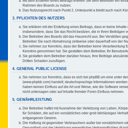
Mit dem Erstellen eines Beitrags erteilen Sie dem Betreiber ein einf
Rahmen des Boards zu nutzen.
Das Nutzungsrecht nach Punkt 2, Unterpunkt a bleibt auch nach K
3. PFLICHTEN DES NUTZERS
Sie erklären mit der Erstellung eines Beitrags, dass er keine Inhalte
insbesondere, dass Sie das Recht besitzen, die in Ihren Beiträgen
Der Betreiber des Boards übt das Hausrecht aus. Bei Verstößen ge
Betreiber Sie nach Abmahnung zeitweise oder dauerhaft von der Nu
Sie nehmen zur Kenntnis, dass der Betreiber keine Verantwortung für d
Kenntnis genommen hat. Sie gestatten dem Betreiber, Ihr Benutzerko
Sie gestatten dem Betreiber darüber hinaus, Ihre Beiträge abzuände
Dritten Schaden zuzufügen.
4. GENERAL PUBLIC LICENSE
Sie nehmen zur Kenntnis, dass es sich bei phpBB um eine unter der
(www.phpbb.com) handelt; deutschsprachige Informationen werden 
haben keinen Einfluss auf die Art und Weise, wie die Software ve
nicht untersagen oder auf Inhalte fremder Foren Einfluss nehmen.
5. GEWÄHRLEISTUNG
Der Betreiber haftet mit Ausnahme der Verletzung von Leben, Körper
für Schäden, die auf ein vorsätzliches oder grob fahrlässiges Verha
entgangenen Gewinn.
Die Haftung ist gegenüber Verbrauchern außer bei vorsätzlichem o
Gesundheit und der Verletzung wesentlicher Vertragspflichten (Kard