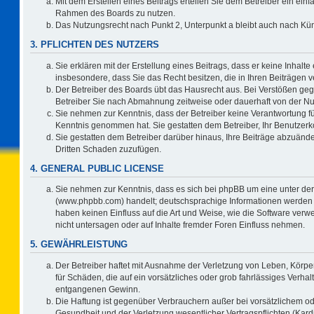
Mit dem Erstellen eines Beitrags erteilen Sie dem Betreiber ein einf
Rahmen des Boards zu nutzen.
Das Nutzungsrecht nach Punkt 2, Unterpunkt a bleibt auch nach K
3. PFLICHTEN DES NUTZERS
Sie erklären mit der Erstellung eines Beitrags, dass er keine Inhalte
insbesondere, dass Sie das Recht besitzen, die in Ihren Beiträgen
Der Betreiber des Boards übt das Hausrecht aus. Bei Verstößen ge
Betreiber Sie nach Abmahnung zeitweise oder dauerhaft von der Nu
Sie nehmen zur Kenntnis, dass der Betreiber keine Verantwortung für d
Kenntnis genommen hat. Sie gestatten dem Betreiber, Ihr Benutzerko
Sie gestatten dem Betreiber darüber hinaus, Ihre Beiträge abzuände
Dritten Schaden zuzufügen.
4. GENERAL PUBLIC LICENSE
Sie nehmen zur Kenntnis, dass es sich bei phpBB um eine unter der
(www.phpbb.com) handelt; deutschsprachige Informationen werden 
haben keinen Einfluss auf die Art und Weise, wie die Software ve
nicht untersagen oder auf Inhalte fremder Foren Einfluss nehmen.
5. GEWÄHRLEISTUNG
Der Betreiber haftet mit Ausnahme der Verletzung von Leben, Körper
für Schäden, die auf ein vorsätzliches oder grob fahrlässiges Verha
entgangenen Gewinn.
Die Haftung ist gegenüber Verbrauchern außer bei vorsätzlichem o
Gesundheit und der Verletzung wesentlicher Vertragspflichten (Kard