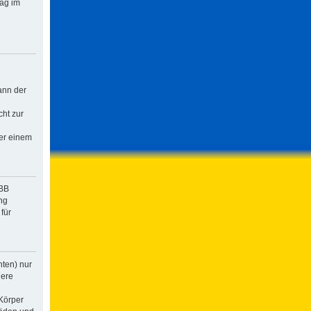
rag im
ann der
cht zur
der einem
pBB
ng
für
hten) nur
dere
Körper