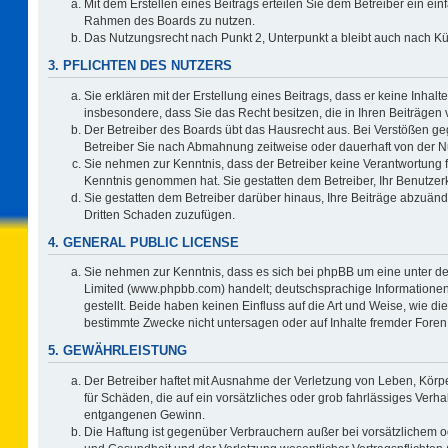
Mit dem Erstellen eines Beitrags erteilen Sie dem Betreiber ein ein
Rahmen des Boards zu nutzen.
Das Nutzungsrecht nach Punkt 2, Unterpunkt a bleibt auch nach 
3. PFLICHTEN DES NUTZERS
Sie erklären mit der Erstellung eines Beitrags, dass er keine Inhalt
insbesondere, dass Sie das Recht besitzen, die in Ihren Beiträgen
Der Betreiber des Boards übt das Hausrecht aus. Bei Verstößen g
Betreiber Sie nach Abmahnung zeitweise oder dauerhaft von der N
Sie nehmen zur Kenntnis, dass der Betreiber keine Verantwortung für 
Kenntnis genommen hat. Sie gestatten dem Betreiber, Ihr Benutzerk
Sie gestatten dem Betreiber darüber hinaus, Ihre Beiträge abzuänd
Dritten Schaden zuzufügen.
4. GENERAL PUBLIC LICENSE
Sie nehmen zur Kenntnis, dass es sich bei phpBB um eine unter de
Limited (www.phpbb.com) handelt; deutschsprachige Information
gestellt. Beide haben keinen Einfluss auf die Art und Weise, wie 
bestimmte Zwecke nicht untersagen oder auf Inhalte fremder Foren
5. GEWÄHRLEISTUNG
Der Betreiber haftet mit Ausnahme der Verletzung von Leben, Körpe
für Schäden, die auf ein vorsätzliches oder grob fahrlässiges Verh
entgangenen Gewinn.
Die Haftung ist gegenüber Verbrauchern außer bei vorsätzlichem o