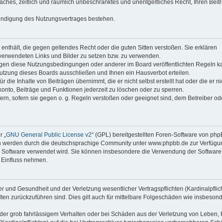
faches, zeitlich und räumlich unbeschränktes und unentgeltliches Recht, Ihren Beit
Kündigung des Nutzungsvertrages bestehen.
e enthält, die gegen geltendes Recht oder die guten Sitten verstoßen. Sie erklären
 verwendeten Links und Bilder zu setzen bzw. zu verwenden.
egen diese Nutzungsbedingungen oder anderer im Board veröffentlichten Regeln k
utzung dieses Boards ausschließen und Ihnen ein Hausverbot erteilen.
die Inhalte von Beiträgen übernimmt, die er nicht selbst erstellt hat oder die er ni
onto, Beiträge und Funktionen jederzeit zu löschen oder zu sperren.
ern, sofern sie gegen o. g. Regeln verstoßen oder geeignet sind, dem Betreiber o
r „
GNU General Public License v2
“ (GPL) bereitgestellten Foren-Software von ph
en werden durch die deutschsprachige Community unter www.phpbb.de zur Verfügu
die Software verwendet wird. Sie können insbesondere die Verwendung der Software 
 Einfluss nehmen.
r und Gesundheit und der Verletzung wesentlicher Vertragspflichten (Kardinalpflic
alten zurückzuführen sind. Dies gilt auch für mittelbare Folgeschäden wie insbeson
der grob fahrlässigem Verhalten oder bei Schäden aus der Verletzung von Leben, 