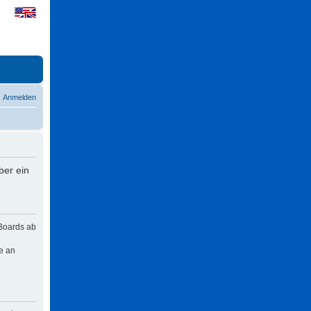
Anmelden
ber ein
 Boards ab
e an