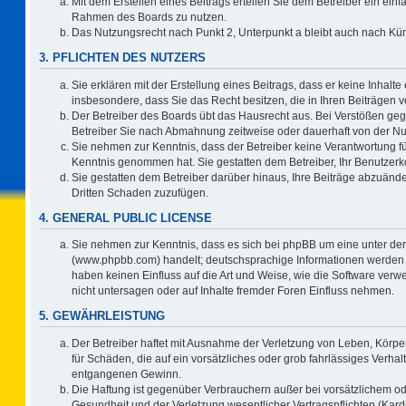
Mit dem Erstellen eines Beitrags erteilen Sie dem Betreiber ein einf
Rahmen des Boards zu nutzen.
Das Nutzungsrecht nach Punkt 2, Unterpunkt a bleibt auch nach K
3. PFLICHTEN DES NUTZERS
Sie erklären mit der Erstellung eines Beitrags, dass er keine Inhalte
insbesondere, dass Sie das Recht besitzen, die in Ihren Beiträgen
Der Betreiber des Boards übt das Hausrecht aus. Bei Verstößen ge
Betreiber Sie nach Abmahnung zeitweise oder dauerhaft von der Nu
Sie nehmen zur Kenntnis, dass der Betreiber keine Verantwortung für d
Kenntnis genommen hat. Sie gestatten dem Betreiber, Ihr Benutzerko
Sie gestatten dem Betreiber darüber hinaus, Ihre Beiträge abzuände
Dritten Schaden zuzufügen.
4. GENERAL PUBLIC LICENSE
Sie nehmen zur Kenntnis, dass es sich bei phpBB um eine unter der
(www.phpbb.com) handelt; deutschsprachige Informationen werden 
haben keinen Einfluss auf die Art und Weise, wie die Software ve
nicht untersagen oder auf Inhalte fremder Foren Einfluss nehmen.
5. GEWÄHRLEISTUNG
Der Betreiber haftet mit Ausnahme der Verletzung von Leben, Körper
für Schäden, die auf ein vorsätzliches oder grob fahrlässiges Verha
entgangenen Gewinn.
Die Haftung ist gegenüber Verbrauchern außer bei vorsätzlichem o
Gesundheit und der Verletzung wesentlicher Vertragspflichten (Kard