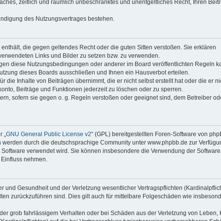
faches, zeitlich und räumlich unbeschränktes und unentgeltliches Recht, Ihren Beit
Kündigung des Nutzungsvertrages bestehen.
e enthält, die gegen geltendes Recht oder die guten Sitten verstoßen. Sie erklären
 verwendeten Links und Bilder zu setzen bzw. zu verwenden.
egen diese Nutzungsbedingungen oder anderer im Board veröffentlichten Regeln k
utzung dieses Boards ausschließen und Ihnen ein Hausverbot erteilen.
die Inhalte von Beiträgen übernimmt, die er nicht selbst erstellt hat oder die er ni
onto, Beiträge und Funktionen jederzeit zu löschen oder zu sperren.
ern, sofern sie gegen o. g. Regeln verstoßen oder geeignet sind, dem Betreiber o
r „
GNU General Public License v2
“ (GPL) bereitgestellten Foren-Software von ph
en werden durch die deutschsprachige Community unter www.phpbb.de zur Verfügu
die Software verwendet wird. Sie können insbesondere die Verwendung der Software 
 Einfluss nehmen.
r und Gesundheit und der Verletzung wesentlicher Vertragspflichten (Kardinalpflic
alten zurückzuführen sind. Dies gilt auch für mittelbare Folgeschäden wie insbeson
der grob fahrlässigem Verhalten oder bei Schäden aus der Verletzung von Leben, 