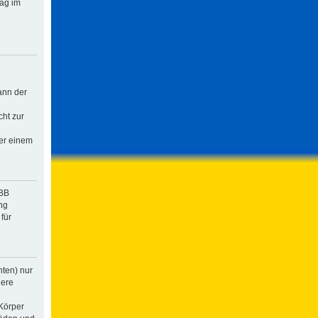
rag im
ann der
cht zur
der einem
pBB
ng
für
hten) nur
dere
Körper