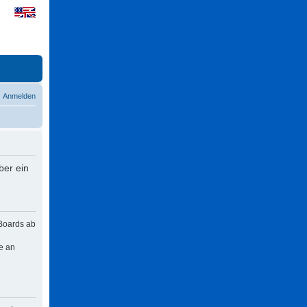
Anmelden
ber ein
 Boards ab
e an