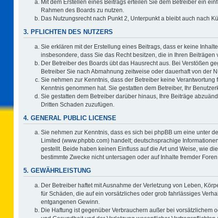
Mit dem Erstellen eines Beitrags erteilen Sie dem Betreiber ein ein
Rahmen des Boards zu nutzen.
Das Nutzungsrecht nach Punkt 2, Unterpunkt a bleibt auch nach 
3. PFLICHTEN DES NUTZERS
Sie erklären mit der Erstellung eines Beitrags, dass er keine Inhalt
insbesondere, dass Sie das Recht besitzen, die in Ihren Beiträgen
Der Betreiber des Boards übt das Hausrecht aus. Bei Verstößen g
Betreiber Sie nach Abmahnung zeitweise oder dauerhaft von der N
Sie nehmen zur Kenntnis, dass der Betreiber keine Verantwortung für 
Kenntnis genommen hat. Sie gestatten dem Betreiber, Ihr Benutzerk
Sie gestatten dem Betreiber darüber hinaus, Ihre Beiträge abzuänd
Dritten Schaden zuzufügen.
4. GENERAL PUBLIC LICENSE
Sie nehmen zur Kenntnis, dass es sich bei phpBB um eine unter de
Limited (www.phpbb.com) handelt; deutschsprachige Information
gestellt. Beide haben keinen Einfluss auf die Art und Weise, wie 
bestimmte Zwecke nicht untersagen oder auf Inhalte fremder Foren
5. GEWÄHRLEISTUNG
Der Betreiber haftet mit Ausnahme der Verletzung von Leben, Körpe
für Schäden, die auf ein vorsätzliches oder grob fahrlässiges Verh
entgangenen Gewinn.
Die Haftung ist gegenüber Verbrauchern außer bei vorsätzlichem o