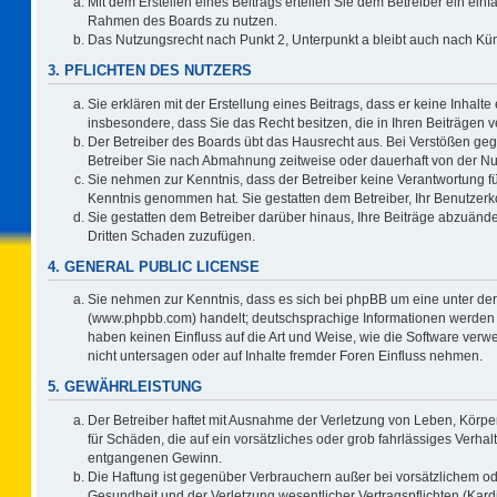
Mit dem Erstellen eines Beitrags erteilen Sie dem Betreiber ein einf
Rahmen des Boards zu nutzen.
Das Nutzungsrecht nach Punkt 2, Unterpunkt a bleibt auch nach K
3. PFLICHTEN DES NUTZERS
Sie erklären mit der Erstellung eines Beitrags, dass er keine Inhalte
insbesondere, dass Sie das Recht besitzen, die in Ihren Beiträgen
Der Betreiber des Boards übt das Hausrecht aus. Bei Verstößen ge
Betreiber Sie nach Abmahnung zeitweise oder dauerhaft von der Nu
Sie nehmen zur Kenntnis, dass der Betreiber keine Verantwortung für d
Kenntnis genommen hat. Sie gestatten dem Betreiber, Ihr Benutzerko
Sie gestatten dem Betreiber darüber hinaus, Ihre Beiträge abzuände
Dritten Schaden zuzufügen.
4. GENERAL PUBLIC LICENSE
Sie nehmen zur Kenntnis, dass es sich bei phpBB um eine unter der
(www.phpbb.com) handelt; deutschsprachige Informationen werden 
haben keinen Einfluss auf die Art und Weise, wie die Software ve
nicht untersagen oder auf Inhalte fremder Foren Einfluss nehmen.
5. GEWÄHRLEISTUNG
Der Betreiber haftet mit Ausnahme der Verletzung von Leben, Körper
für Schäden, die auf ein vorsätzliches oder grob fahrlässiges Verha
entgangenen Gewinn.
Die Haftung ist gegenüber Verbrauchern außer bei vorsätzlichem o
Gesundheit und der Verletzung wesentlicher Vertragspflichten (Kard