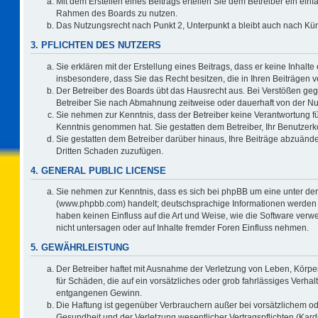
Mit dem Erstellen eines Beitrags erteilen Sie dem Betreiber ein einf
Rahmen des Boards zu nutzen.
Das Nutzungsrecht nach Punkt 2, Unterpunkt a bleibt auch nach K
3. PFLICHTEN DES NUTZERS
Sie erklären mit der Erstellung eines Beitrags, dass er keine Inhalte
insbesondere, dass Sie das Recht besitzen, die in Ihren Beiträgen
Der Betreiber des Boards übt das Hausrecht aus. Bei Verstößen ge
Betreiber Sie nach Abmahnung zeitweise oder dauerhaft von der Nu
Sie nehmen zur Kenntnis, dass der Betreiber keine Verantwortung für d
Kenntnis genommen hat. Sie gestatten dem Betreiber, Ihr Benutzerko
Sie gestatten dem Betreiber darüber hinaus, Ihre Beiträge abzuände
Dritten Schaden zuzufügen.
4. GENERAL PUBLIC LICENSE
Sie nehmen zur Kenntnis, dass es sich bei phpBB um eine unter der
(www.phpbb.com) handelt; deutschsprachige Informationen werden 
haben keinen Einfluss auf die Art und Weise, wie die Software ve
nicht untersagen oder auf Inhalte fremder Foren Einfluss nehmen.
5. GEWÄHRLEISTUNG
Der Betreiber haftet mit Ausnahme der Verletzung von Leben, Körper
für Schäden, die auf ein vorsätzliches oder grob fahrlässiges Verha
entgangenen Gewinn.
Die Haftung ist gegenüber Verbrauchern außer bei vorsätzlichem o
Gesundheit und der Verletzung wesentlicher Vertragspflichten (Kard