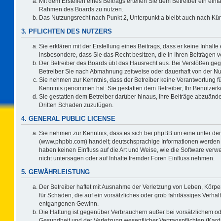
Mit dem Erstellen eines Beitrags erteilen Sie dem Betreiber ein einf
Rahmen des Boards zu nutzen.
Das Nutzungsrecht nach Punkt 2, Unterpunkt a bleibt auch nach K
3. PFLICHTEN DES NUTZERS
Sie erklären mit der Erstellung eines Beitrags, dass er keine Inhalte
insbesondere, dass Sie das Recht besitzen, die in Ihren Beiträgen
Der Betreiber des Boards übt das Hausrecht aus. Bei Verstößen ge
Betreiber Sie nach Abmahnung zeitweise oder dauerhaft von der Nu
Sie nehmen zur Kenntnis, dass der Betreiber keine Verantwortung für d
Kenntnis genommen hat. Sie gestatten dem Betreiber, Ihr Benutzerko
Sie gestatten dem Betreiber darüber hinaus, Ihre Beiträge abzuände
Dritten Schaden zuzufügen.
4. GENERAL PUBLIC LICENSE
Sie nehmen zur Kenntnis, dass es sich bei phpBB um eine unter der
(www.phpbb.com) handelt; deutschsprachige Informationen werden 
haben keinen Einfluss auf die Art und Weise, wie die Software ve
nicht untersagen oder auf Inhalte fremder Foren Einfluss nehmen.
5. GEWÄHRLEISTUNG
Der Betreiber haftet mit Ausnahme der Verletzung von Leben, Körper
für Schäden, die auf ein vorsätzliches oder grob fahrlässiges Verha
entgangenen Gewinn.
Die Haftung ist gegenüber Verbrauchern außer bei vorsätzlichem o
Gesundheit und der Verletzung wesentlicher Vertragspflichten (Kard