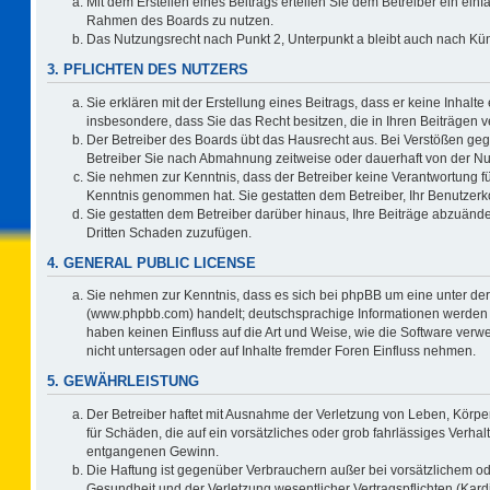
Mit dem Erstellen eines Beitrags erteilen Sie dem Betreiber ein einf
Rahmen des Boards zu nutzen.
Das Nutzungsrecht nach Punkt 2, Unterpunkt a bleibt auch nach K
3. PFLICHTEN DES NUTZERS
Sie erklären mit der Erstellung eines Beitrags, dass er keine Inhalte
insbesondere, dass Sie das Recht besitzen, die in Ihren Beiträgen
Der Betreiber des Boards übt das Hausrecht aus. Bei Verstößen ge
Betreiber Sie nach Abmahnung zeitweise oder dauerhaft von der Nu
Sie nehmen zur Kenntnis, dass der Betreiber keine Verantwortung für d
Kenntnis genommen hat. Sie gestatten dem Betreiber, Ihr Benutzerko
Sie gestatten dem Betreiber darüber hinaus, Ihre Beiträge abzuände
Dritten Schaden zuzufügen.
4. GENERAL PUBLIC LICENSE
Sie nehmen zur Kenntnis, dass es sich bei phpBB um eine unter der
(www.phpbb.com) handelt; deutschsprachige Informationen werden 
haben keinen Einfluss auf die Art und Weise, wie die Software ve
nicht untersagen oder auf Inhalte fremder Foren Einfluss nehmen.
5. GEWÄHRLEISTUNG
Der Betreiber haftet mit Ausnahme der Verletzung von Leben, Körper
für Schäden, die auf ein vorsätzliches oder grob fahrlässiges Verha
entgangenen Gewinn.
Die Haftung ist gegenüber Verbrauchern außer bei vorsätzlichem o
Gesundheit und der Verletzung wesentlicher Vertragspflichten (Kard