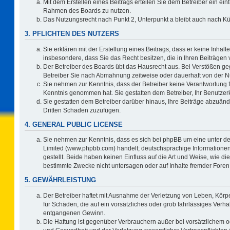
Mit dem Erstellen eines Beitrags erteilen Sie dem Betreiber ein ein
Rahmen des Boards zu nutzen.
Das Nutzungsrecht nach Punkt 2, Unterpunkt a bleibt auch nach 
3. PFLICHTEN DES NUTZERS
Sie erklären mit der Erstellung eines Beitrags, dass er keine Inhalt
insbesondere, dass Sie das Recht besitzen, die in Ihren Beiträgen
Der Betreiber des Boards übt das Hausrecht aus. Bei Verstößen g
Betreiber Sie nach Abmahnung zeitweise oder dauerhaft von der N
Sie nehmen zur Kenntnis, dass der Betreiber keine Verantwortung für 
Kenntnis genommen hat. Sie gestatten dem Betreiber, Ihr Benutzerk
Sie gestatten dem Betreiber darüber hinaus, Ihre Beiträge abzuänd
Dritten Schaden zuzufügen.
4. GENERAL PUBLIC LICENSE
Sie nehmen zur Kenntnis, dass es sich bei phpBB um eine unter de
Limited (www.phpbb.com) handelt; deutschsprachige Information
gestellt. Beide haben keinen Einfluss auf die Art und Weise, wie 
bestimmte Zwecke nicht untersagen oder auf Inhalte fremder Foren
5. GEWÄHRLEISTUNG
Der Betreiber haftet mit Ausnahme der Verletzung von Leben, Körpe
für Schäden, die auf ein vorsätzliches oder grob fahrlässiges Verh
entgangenen Gewinn.
Die Haftung ist gegenüber Verbrauchern außer bei vorsätzlichem o