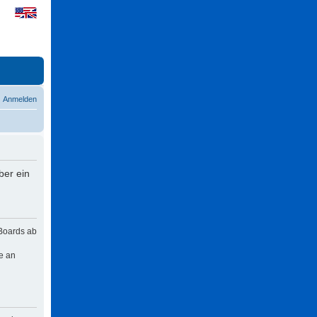
Anmelden
ber ein
 Boards ab
e an