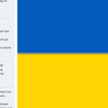
rag im
ann der
cht zur
der einem
pBB
ng
für
hten) nur
dere
Körper