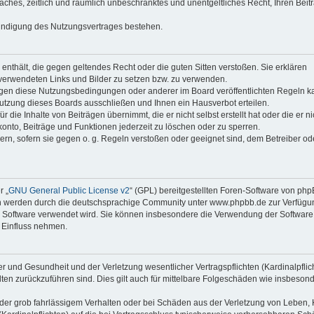
faches, zeitlich und räumlich unbeschränktes und unentgeltliches Recht, Ihren Beit
Kündigung des Nutzungsvertrages bestehen.
e enthält, die gegen geltendes Recht oder die guten Sitten verstoßen. Sie erklären
 verwendeten Links und Bilder zu setzen bzw. zu verwenden.
egen diese Nutzungsbedingungen oder anderer im Board veröffentlichten Regeln k
utzung dieses Boards ausschließen und Ihnen ein Hausverbot erteilen.
die Inhalte von Beiträgen übernimmt, die er nicht selbst erstellt hat oder die er ni
onto, Beiträge und Funktionen jederzeit zu löschen oder zu sperren.
ern, sofern sie gegen o. g. Regeln verstoßen oder geeignet sind, dem Betreiber o
r „
GNU General Public License v2
“ (GPL) bereitgestellten Foren-Software von ph
en werden durch die deutschsprachige Community unter www.phpbb.de zur Verfügu
die Software verwendet wird. Sie können insbesondere die Verwendung der Software 
 Einfluss nehmen.
r und Gesundheit und der Verletzung wesentlicher Vertragspflichten (Kardinalpflic
alten zurückzuführen sind. Dies gilt auch für mittelbare Folgeschäden wie insbeson
der grob fahrlässigem Verhalten oder bei Schäden aus der Verletzung von Leben, 