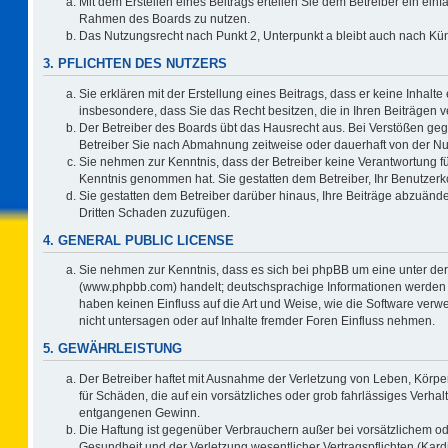
Mit dem Erstellen eines Beitrags erteilen Sie dem Betreiber ein einf
Rahmen des Boards zu nutzen.
Das Nutzungsrecht nach Punkt 2, Unterpunkt a bleibt auch nach K
3. PFLICHTEN DES NUTZERS
Sie erklären mit der Erstellung eines Beitrags, dass er keine Inhalte
insbesondere, dass Sie das Recht besitzen, die in Ihren Beiträgen
Der Betreiber des Boards übt das Hausrecht aus. Bei Verstößen ge
Betreiber Sie nach Abmahnung zeitweise oder dauerhaft von der Nu
Sie nehmen zur Kenntnis, dass der Betreiber keine Verantwortung für d
Kenntnis genommen hat. Sie gestatten dem Betreiber, Ihr Benutzerko
Sie gestatten dem Betreiber darüber hinaus, Ihre Beiträge abzuände
Dritten Schaden zuzufügen.
4. GENERAL PUBLIC LICENSE
Sie nehmen zur Kenntnis, dass es sich bei phpBB um eine unter der
(www.phpbb.com) handelt; deutschsprachige Informationen werden 
haben keinen Einfluss auf die Art und Weise, wie die Software ve
nicht untersagen oder auf Inhalte fremder Foren Einfluss nehmen.
5. GEWÄHRLEISTUNG
Der Betreiber haftet mit Ausnahme der Verletzung von Leben, Körper
für Schäden, die auf ein vorsätzliches oder grob fahrlässiges Verha
entgangenen Gewinn.
Die Haftung ist gegenüber Verbrauchern außer bei vorsätzlichem o
Gesundheit und der Verletzung wesentlicher Vertragspflichten (Kard