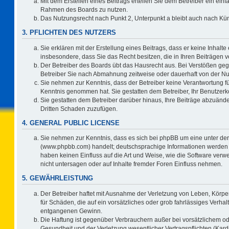
Mit dem Erstellen eines Beitrags erteilen Sie dem Betreiber ein einf
Rahmen des Boards zu nutzen.
Das Nutzungsrecht nach Punkt 2, Unterpunkt a bleibt auch nach K
3. PFLICHTEN DES NUTZERS
Sie erklären mit der Erstellung eines Beitrags, dass er keine Inhalte
insbesondere, dass Sie das Recht besitzen, die in Ihren Beiträgen
Der Betreiber des Boards übt das Hausrecht aus. Bei Verstößen ge
Betreiber Sie nach Abmahnung zeitweise oder dauerhaft von der Nu
Sie nehmen zur Kenntnis, dass der Betreiber keine Verantwortung für d
Kenntnis genommen hat. Sie gestatten dem Betreiber, Ihr Benutzerko
Sie gestatten dem Betreiber darüber hinaus, Ihre Beiträge abzuände
Dritten Schaden zuzufügen.
4. GENERAL PUBLIC LICENSE
Sie nehmen zur Kenntnis, dass es sich bei phpBB um eine unter der
(www.phpbb.com) handelt; deutschsprachige Informationen werden 
haben keinen Einfluss auf die Art und Weise, wie die Software ve
nicht untersagen oder auf Inhalte fremder Foren Einfluss nehmen.
5. GEWÄHRLEISTUNG
Der Betreiber haftet mit Ausnahme der Verletzung von Leben, Körper
für Schäden, die auf ein vorsätzliches oder grob fahrlässiges Verha
entgangenen Gewinn.
Die Haftung ist gegenüber Verbrauchern außer bei vorsätzlichem o
Gesundheit und der Verletzung wesentlicher Vertragspflichten (Kard