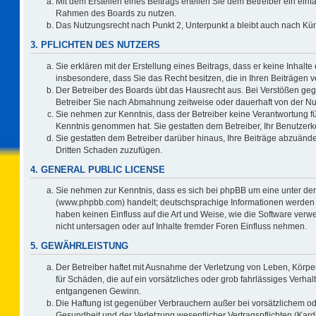
Mit dem Erstellen eines Beitrags erteilen Sie dem Betreiber ein einf
Rahmen des Boards zu nutzen.
Das Nutzungsrecht nach Punkt 2, Unterpunkt a bleibt auch nach K
3. PFLICHTEN DES NUTZERS
Sie erklären mit der Erstellung eines Beitrags, dass er keine Inhalte
insbesondere, dass Sie das Recht besitzen, die in Ihren Beiträgen
Der Betreiber des Boards übt das Hausrecht aus. Bei Verstößen ge
Betreiber Sie nach Abmahnung zeitweise oder dauerhaft von der Nu
Sie nehmen zur Kenntnis, dass der Betreiber keine Verantwortung für d
Kenntnis genommen hat. Sie gestatten dem Betreiber, Ihr Benutzerko
Sie gestatten dem Betreiber darüber hinaus, Ihre Beiträge abzuände
Dritten Schaden zuzufügen.
4. GENERAL PUBLIC LICENSE
Sie nehmen zur Kenntnis, dass es sich bei phpBB um eine unter der
(www.phpbb.com) handelt; deutschsprachige Informationen werden 
haben keinen Einfluss auf die Art und Weise, wie die Software ve
nicht untersagen oder auf Inhalte fremder Foren Einfluss nehmen.
5. GEWÄHRLEISTUNG
Der Betreiber haftet mit Ausnahme der Verletzung von Leben, Körper
für Schäden, die auf ein vorsätzliches oder grob fahrlässiges Verha
entgangenen Gewinn.
Die Haftung ist gegenüber Verbrauchern außer bei vorsätzlichem o
Gesundheit und der Verletzung wesentlicher Vertragspflichten (Kard