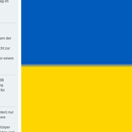
rag im
ann der
cht zur
der einem
pBB
ng
für
hten) nur
dere
Körper