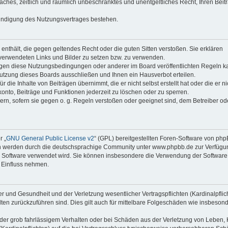
faches, zeitlich und räumlich unbeschränktes und unentgeltliches Recht, Ihren Beit
Kündigung des Nutzungsvertrages bestehen.
e enthält, die gegen geltendes Recht oder die guten Sitten verstoßen. Sie erklären
 verwendeten Links und Bilder zu setzen bzw. zu verwenden.
egen diese Nutzungsbedingungen oder anderer im Board veröffentlichten Regeln k
utzung dieses Boards ausschließen und Ihnen ein Hausverbot erteilen.
die Inhalte von Beiträgen übernimmt, die er nicht selbst erstellt hat oder die er ni
onto, Beiträge und Funktionen jederzeit zu löschen oder zu sperren.
ern, sofern sie gegen o. g. Regeln verstoßen oder geeignet sind, dem Betreiber o
r „
GNU General Public License v2
“ (GPL) bereitgestellten Foren-Software von ph
en werden durch die deutschsprachige Community unter www.phpbb.de zur Verfügu
die Software verwendet wird. Sie können insbesondere die Verwendung der Software 
 Einfluss nehmen.
r und Gesundheit und der Verletzung wesentlicher Vertragspflichten (Kardinalpflic
alten zurückzuführen sind. Dies gilt auch für mittelbare Folgeschäden wie insbeson
der grob fahrlässigem Verhalten oder bei Schäden aus der Verletzung von Leben, 