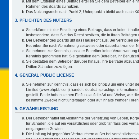
Mit dem Erstellen eines Beitrags erteilen Sie dem Betreiber ein ein
Rahmen des Boards zu nutzen.
Das Nutzungsrecht nach Punkt 2, Unterpunkt a bleibt auch nach 
3. PFLICHTEN DES NUTZERS
Sie erklären mit der Erstellung eines Beitrags, dass er keine Inhalt
insbesondere, dass Sie das Recht besitzen, die in Ihren Beiträgen
Der Betreiber des Boards übt das Hausrecht aus. Bei Verstößen g
Betreiber Sie nach Abmahnung zeitweise oder dauerhaft von der N
Sie nehmen zur Kenntnis, dass der Betreiber keine Verantwortung für 
Kenntnis genommen hat. Sie gestatten dem Betreiber, Ihr Benutzerk
Sie gestatten dem Betreiber darüber hinaus, Ihre Beiträge abzuänd
Dritten Schaden zuzufügen.
4. GENERAL PUBLIC LICENSE
Sie nehmen zur Kenntnis, dass es sich bei phpBB um eine unter de
Limited (www.phpbb.com) handelt; deutschsprachige Information
gestellt. Beide haben keinen Einfluss auf die Art und Weise, wie 
bestimmte Zwecke nicht untersagen oder auf Inhalte fremder Foren
5. GEWÄHRLEISTUNG
Der Betreiber haftet mit Ausnahme der Verletzung von Leben, Körpe
für Schäden, die auf ein vorsätzliches oder grob fahrlässiges Verh
entgangenen Gewinn.
Die Haftung ist gegenüber Verbrauchern außer bei vorsätzlichem o