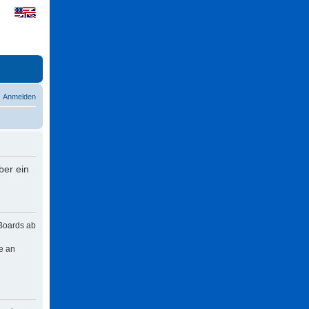
Anmelden
ber ein
 Boards ab
e an