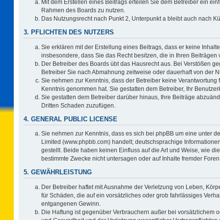
Mit dem Erstellen eines Beitrags erteilen Sie dem Betreiber ein ein
Rahmen des Boards zu nutzen.
Das Nutzungsrecht nach Punkt 2, Unterpunkt a bleibt auch nach 
3. PFLICHTEN DES NUTZERS
Sie erklären mit der Erstellung eines Beitrags, dass er keine Inhalt
insbesondere, dass Sie das Recht besitzen, die in Ihren Beiträgen
Der Betreiber des Boards übt das Hausrecht aus. Bei Verstößen g
Betreiber Sie nach Abmahnung zeitweise oder dauerhaft von der N
Sie nehmen zur Kenntnis, dass der Betreiber keine Verantwortung für 
Kenntnis genommen hat. Sie gestatten dem Betreiber, Ihr Benutzerk
Sie gestatten dem Betreiber darüber hinaus, Ihre Beiträge abzuänd
Dritten Schaden zuzufügen.
4. GENERAL PUBLIC LICENSE
Sie nehmen zur Kenntnis, dass es sich bei phpBB um eine unter de
Limited (www.phpbb.com) handelt; deutschsprachige Information
gestellt. Beide haben keinen Einfluss auf die Art und Weise, wie 
bestimmte Zwecke nicht untersagen oder auf Inhalte fremder Foren
5. GEWÄHRLEISTUNG
Der Betreiber haftet mit Ausnahme der Verletzung von Leben, Körpe
für Schäden, die auf ein vorsätzliches oder grob fahrlässiges Verh
entgangenen Gewinn.
Die Haftung ist gegenüber Verbrauchern außer bei vorsätzlichem o