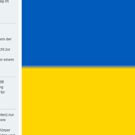
rag im
ann der
cht zur
der einem
pBB
ng
für
hten) nur
dere
Körper