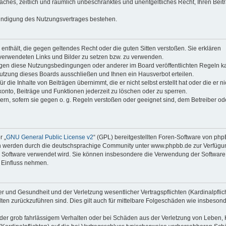
faches, zeitlich und räumlich unbeschränktes und unentgeltliches Recht, Ihren Beit
Kündigung des Nutzungsvertrages bestehen.
e enthält, die gegen geltendes Recht oder die guten Sitten verstoßen. Sie erklären
 verwendeten Links und Bilder zu setzen bzw. zu verwenden.
egen diese Nutzungsbedingungen oder anderer im Board veröffentlichten Regeln k
utzung dieses Boards ausschließen und Ihnen ein Hausverbot erteilen.
die Inhalte von Beiträgen übernimmt, die er nicht selbst erstellt hat oder die er ni
onto, Beiträge und Funktionen jederzeit zu löschen oder zu sperren.
ern, sofern sie gegen o. g. Regeln verstoßen oder geeignet sind, dem Betreiber o
r „
GNU General Public License v2
“ (GPL) bereitgestellten Foren-Software von ph
en werden durch die deutschsprachige Community unter www.phpbb.de zur Verfügu
die Software verwendet wird. Sie können insbesondere die Verwendung der Software 
 Einfluss nehmen.
r und Gesundheit und der Verletzung wesentlicher Vertragspflichten (Kardinalpflic
alten zurückzuführen sind. Dies gilt auch für mittelbare Folgeschäden wie insbeson
der grob fahrlässigem Verhalten oder bei Schäden aus der Verletzung von Leben, 