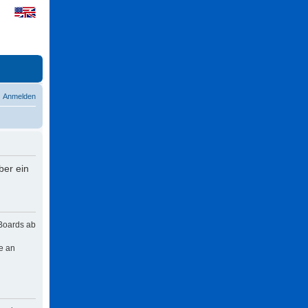
Anmelden
ber ein
 Boards ab
e an