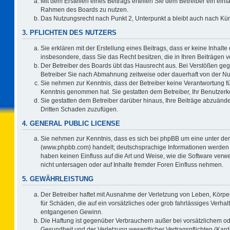
Mit dem Erstellen eines Beitrags erteilen Sie dem Betreiber ein einf
Rahmen des Boards zu nutzen.
Das Nutzungsrecht nach Punkt 2, Unterpunkt a bleibt auch nach K
3. PFLICHTEN DES NUTZERS
Sie erklären mit der Erstellung eines Beitrags, dass er keine Inhalte
insbesondere, dass Sie das Recht besitzen, die in Ihren Beiträgen
Der Betreiber des Boards übt das Hausrecht aus. Bei Verstößen ge
Betreiber Sie nach Abmahnung zeitweise oder dauerhaft von der Nu
Sie nehmen zur Kenntnis, dass der Betreiber keine Verantwortung für d
Kenntnis genommen hat. Sie gestatten dem Betreiber, Ihr Benutzerko
Sie gestatten dem Betreiber darüber hinaus, Ihre Beiträge abzuände
Dritten Schaden zuzufügen.
4. GENERAL PUBLIC LICENSE
Sie nehmen zur Kenntnis, dass es sich bei phpBB um eine unter der
(www.phpbb.com) handelt; deutschsprachige Informationen werden 
haben keinen Einfluss auf die Art und Weise, wie die Software ve
nicht untersagen oder auf Inhalte fremder Foren Einfluss nehmen.
5. GEWÄHRLEISTUNG
Der Betreiber haftet mit Ausnahme der Verletzung von Leben, Körper
für Schäden, die auf ein vorsätzliches oder grob fahrlässiges Verha
entgangenen Gewinn.
Die Haftung ist gegenüber Verbrauchern außer bei vorsätzlichem o
Gesundheit und der Verletzung wesentlicher Vertragspflichten (Kard