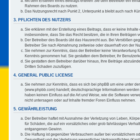
Mit dem Erstellen eines Beitrags erteilen Sie dem Betreiber ein einf
Rahmen des Boards zu nutzen.
Das Nutzungsrecht nach Punkt 2, Unterpunkt a bleibt auch nach K
3. PFLICHTEN DES NUTZERS
Sie erklären mit der Erstellung eines Beitrags, dass er keine Inhalte
insbesondere, dass Sie das Recht besitzen, die in Ihren Beiträgen
Der Betreiber des Boards übt das Hausrecht aus. Bei Verstößen ge
Betreiber Sie nach Abmahnung zeitweise oder dauerhaft von der Nu
Sie nehmen zur Kenntnis, dass der Betreiber keine Verantwortung für d
Kenntnis genommen hat. Sie gestatten dem Betreiber, Ihr Benutzerko
Sie gestatten dem Betreiber darüber hinaus, Ihre Beiträge abzuände
Dritten Schaden zuzufügen.
4. GENERAL PUBLIC LICENSE
Sie nehmen zur Kenntnis, dass es sich bei phpBB um eine unter der
(www.phpbb.com) handelt; deutschsprachige Informationen werden 
haben keinen Einfluss auf die Art und Weise, wie die Software ve
nicht untersagen oder auf Inhalte fremder Foren Einfluss nehmen.
5. GEWÄHRLEISTUNG
Der Betreiber haftet mit Ausnahme der Verletzung von Leben, Körper
für Schäden, die auf ein vorsätzliches oder grob fahrlässiges Verha
entgangenen Gewinn.
Die Haftung ist gegenüber Verbrauchern außer bei vorsätzlichem o
Gesundheit und der Verletzung wesentlicher Vertragspflichten (Kard