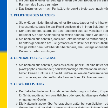
Mit dem Erstellen eines Beitrags erteilen Sie dem Betreiber ein einf
Rahmen des Boards zu nutzen.
Das Nutzungsrecht nach Punkt 2, Unterpunkt a bleibt auch nach K
3. PFLICHTEN DES NUTZERS
Sie erklären mit der Erstellung eines Beitrags, dass er keine Inhalte
insbesondere, dass Sie das Recht besitzen, die in Ihren Beiträgen
Der Betreiber des Boards übt das Hausrecht aus. Bei Verstößen ge
Betreiber Sie nach Abmahnung zeitweise oder dauerhaft von der Nu
Sie nehmen zur Kenntnis, dass der Betreiber keine Verantwortung für d
Kenntnis genommen hat. Sie gestatten dem Betreiber, Ihr Benutzerko
Sie gestatten dem Betreiber darüber hinaus, Ihre Beiträge abzuände
Dritten Schaden zuzufügen.
4. GENERAL PUBLIC LICENSE
Sie nehmen zur Kenntnis, dass es sich bei phpBB um eine unter der
(www.phpbb.com) handelt; deutschsprachige Informationen werden 
haben keinen Einfluss auf die Art und Weise, wie die Software ve
nicht untersagen oder auf Inhalte fremder Foren Einfluss nehmen.
5. GEWÄHRLEISTUNG
Der Betreiber haftet mit Ausnahme der Verletzung von Leben, Körper
für Schäden, die auf ein vorsätzliches oder grob fahrlässiges Verha
entgangenen Gewinn.
Die Haftung ist gegenüber Verbrauchern außer bei vorsätzlichem o
Gesundheit und der Verletzung wesentlicher Vertragspflichten (Kard