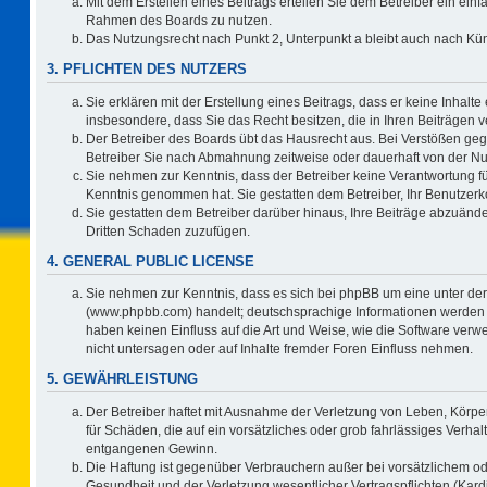
Mit dem Erstellen eines Beitrags erteilen Sie dem Betreiber ein einf
Rahmen des Boards zu nutzen.
Das Nutzungsrecht nach Punkt 2, Unterpunkt a bleibt auch nach K
3. PFLICHTEN DES NUTZERS
Sie erklären mit der Erstellung eines Beitrags, dass er keine Inhalte
insbesondere, dass Sie das Recht besitzen, die in Ihren Beiträgen
Der Betreiber des Boards übt das Hausrecht aus. Bei Verstößen ge
Betreiber Sie nach Abmahnung zeitweise oder dauerhaft von der Nu
Sie nehmen zur Kenntnis, dass der Betreiber keine Verantwortung für d
Kenntnis genommen hat. Sie gestatten dem Betreiber, Ihr Benutzerko
Sie gestatten dem Betreiber darüber hinaus, Ihre Beiträge abzuände
Dritten Schaden zuzufügen.
4. GENERAL PUBLIC LICENSE
Sie nehmen zur Kenntnis, dass es sich bei phpBB um eine unter der
(www.phpbb.com) handelt; deutschsprachige Informationen werden 
haben keinen Einfluss auf die Art und Weise, wie die Software ve
nicht untersagen oder auf Inhalte fremder Foren Einfluss nehmen.
5. GEWÄHRLEISTUNG
Der Betreiber haftet mit Ausnahme der Verletzung von Leben, Körper
für Schäden, die auf ein vorsätzliches oder grob fahrlässiges Verha
entgangenen Gewinn.
Die Haftung ist gegenüber Verbrauchern außer bei vorsätzlichem o
Gesundheit und der Verletzung wesentlicher Vertragspflichten (Kard