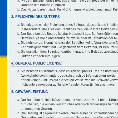
Mit dem Erstellen eines Beitrags erteilen Sie dem Betreiber ein einf
Rahmen des Boards zu nutzen.
Das Nutzungsrecht nach Punkt 2, Unterpunkt a bleibt auch nach K
3. PFLICHTEN DES NUTZERS
Sie erklären mit der Erstellung eines Beitrags, dass er keine Inhalte
insbesondere, dass Sie das Recht besitzen, die in Ihren Beiträgen
Der Betreiber des Boards übt das Hausrecht aus. Bei Verstößen ge
Betreiber Sie nach Abmahnung zeitweise oder dauerhaft von der Nu
Sie nehmen zur Kenntnis, dass der Betreiber keine Verantwortung für d
Kenntnis genommen hat. Sie gestatten dem Betreiber, Ihr Benutzerko
Sie gestatten dem Betreiber darüber hinaus, Ihre Beiträge abzuände
Dritten Schaden zuzufügen.
4. GENERAL PUBLIC LICENSE
Sie nehmen zur Kenntnis, dass es sich bei phpBB um eine unter der
(www.phpbb.com) handelt; deutschsprachige Informationen werden 
haben keinen Einfluss auf die Art und Weise, wie die Software ve
nicht untersagen oder auf Inhalte fremder Foren Einfluss nehmen.
5. GEWÄHRLEISTUNG
Der Betreiber haftet mit Ausnahme der Verletzung von Leben, Körper
für Schäden, die auf ein vorsätzliches oder grob fahrlässiges Verha
entgangenen Gewinn.
Die Haftung ist gegenüber Verbrauchern außer bei vorsätzlichem o
Gesundheit und der Verletzung wesentlicher Vertragspflichten (Kard