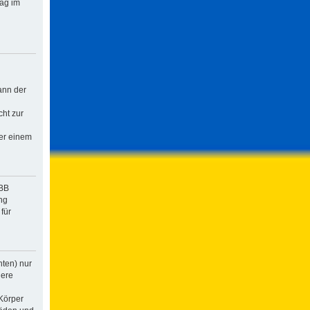
rag im
ann der
cht zur
der einem
pBB
ng
für
hten) nur
dere
Körper