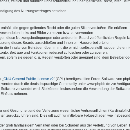
faches, zeitlich und räumlich unbeschränktes und unentgeltliches Recht, Ihren Beit
Kündigung des Nutzungsvertrages bestehen.
e enthält, die gegen geltendes Recht oder die guten Sitten verstoßen. Sie erklären
 verwendeten Links und Bilder zu setzen bzw. zu verwenden.
egen diese Nutzungsbedingungen oder anderer im Board veröffentlichten Regeln k
utzung dieses Boards ausschließen und Ihnen ein Hausverbot erteilen.
die Inhalte von Beiträgen übernimmt, die er nicht selbst erstellt hat oder die er ni
onto, Beiträge und Funktionen jederzeit zu löschen oder zu sperren.
ern, sofern sie gegen o. g. Regeln verstoßen oder geeignet sind, dem Betreiber o
r „
GNU General Public License v2
“ (GPL) bereitgestellten Foren-Software von ph
en werden durch die deutschsprachige Community unter www.phpbb.de zur Verfügu
die Software verwendet wird. Sie können insbesondere die Verwendung der Software 
 Einfluss nehmen.
r und Gesundheit und der Verletzung wesentlicher Vertragspflichten (Kardinalpflic
alten zurückzuführen sind. Dies gilt auch für mittelbare Folgeschäden wie insbeson
der grob fahrlässigem Verhalten oder bei Schäden aus der Verletzung von Leben, 