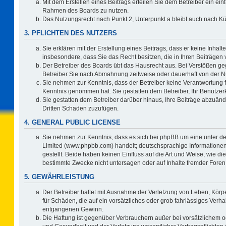
Mit dem Erstellen eines Beitrags erteilen Sie dem Betreiber ein ein
Rahmen des Boards zu nutzen.
Das Nutzungsrecht nach Punkt 2, Unterpunkt a bleibt auch nach 
3. PFLICHTEN DES NUTZERS
Sie erklären mit der Erstellung eines Beitrags, dass er keine Inhalt
insbesondere, dass Sie das Recht besitzen, die in Ihren Beiträgen
Der Betreiber des Boards übt das Hausrecht aus. Bei Verstößen g
Betreiber Sie nach Abmahnung zeitweise oder dauerhaft von der N
Sie nehmen zur Kenntnis, dass der Betreiber keine Verantwortung für 
Kenntnis genommen hat. Sie gestatten dem Betreiber, Ihr Benutzerk
Sie gestatten dem Betreiber darüber hinaus, Ihre Beiträge abzuänd
Dritten Schaden zuzufügen.
4. GENERAL PUBLIC LICENSE
Sie nehmen zur Kenntnis, dass es sich bei phpBB um eine unter de
Limited (www.phpbb.com) handelt; deutschsprachige Information
gestellt. Beide haben keinen Einfluss auf die Art und Weise, wie 
bestimmte Zwecke nicht untersagen oder auf Inhalte fremder Foren
5. GEWÄHRLEISTUNG
Der Betreiber haftet mit Ausnahme der Verletzung von Leben, Körpe
für Schäden, die auf ein vorsätzliches oder grob fahrlässiges Verh
entgangenen Gewinn.
Die Haftung ist gegenüber Verbrauchern außer bei vorsätzlichem o