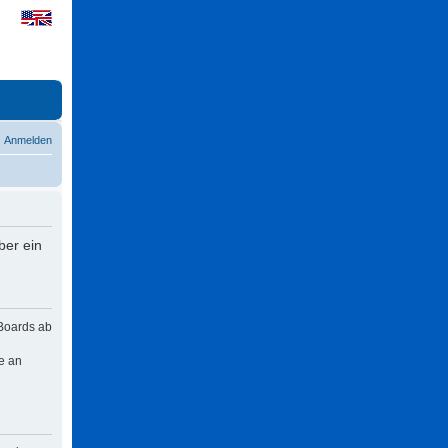
Anmelden
ber ein
 Boards ab
e an