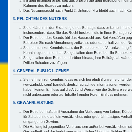
Mit dem Erstellen eines Beitrags erteilen Sie dem Betreiber ein einf
Rahmen des Boards zu nutzen.
Das Nutzungsrecht nach Punkt 2, Unterpunkt a bleibt auch nach K
3. PFLICHTEN DES NUTZERS
Sie erklären mit der Erstellung eines Beitrags, dass er keine Inhalte
insbesondere, dass Sie das Recht besitzen, die in Ihren Beiträgen
Der Betreiber des Boards übt das Hausrecht aus. Bei Verstößen ge
Betreiber Sie nach Abmahnung zeitweise oder dauerhaft von der Nu
Sie nehmen zur Kenntnis, dass der Betreiber keine Verantwortung für d
Kenntnis genommen hat. Sie gestatten dem Betreiber, Ihr Benutzerko
Sie gestatten dem Betreiber darüber hinaus, Ihre Beiträge abzuände
Dritten Schaden zuzufügen.
4. GENERAL PUBLIC LICENSE
Sie nehmen zur Kenntnis, dass es sich bei phpBB um eine unter der
(www.phpbb.com) handelt; deutschsprachige Informationen werden 
haben keinen Einfluss auf die Art und Weise, wie die Software ve
nicht untersagen oder auf Inhalte fremder Foren Einfluss nehmen.
5. GEWÄHRLEISTUNG
Der Betreiber haftet mit Ausnahme der Verletzung von Leben, Körper
für Schäden, die auf ein vorsätzliches oder grob fahrlässiges Verha
entgangenen Gewinn.
Die Haftung ist gegenüber Verbrauchern außer bei vorsätzlichem o
Gesundheit und der Verletzung wesentlicher Vertragspflichten (Kard