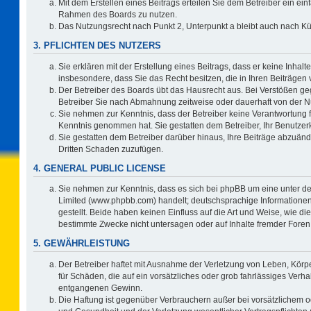
Mit dem Erstellen eines Beitrags erteilen Sie dem Betreiber ein ein
Rahmen des Boards zu nutzen.
Das Nutzungsrecht nach Punkt 2, Unterpunkt a bleibt auch nach 
3. PFLICHTEN DES NUTZERS
Sie erklären mit der Erstellung eines Beitrags, dass er keine Inhalt
insbesondere, dass Sie das Recht besitzen, die in Ihren Beiträgen
Der Betreiber des Boards übt das Hausrecht aus. Bei Verstößen g
Betreiber Sie nach Abmahnung zeitweise oder dauerhaft von der N
Sie nehmen zur Kenntnis, dass der Betreiber keine Verantwortung für 
Kenntnis genommen hat. Sie gestatten dem Betreiber, Ihr Benutzerk
Sie gestatten dem Betreiber darüber hinaus, Ihre Beiträge abzuänd
Dritten Schaden zuzufügen.
4. GENERAL PUBLIC LICENSE
Sie nehmen zur Kenntnis, dass es sich bei phpBB um eine unter de
Limited (www.phpbb.com) handelt; deutschsprachige Information
gestellt. Beide haben keinen Einfluss auf die Art und Weise, wie 
bestimmte Zwecke nicht untersagen oder auf Inhalte fremder Foren
5. GEWÄHRLEISTUNG
Der Betreiber haftet mit Ausnahme der Verletzung von Leben, Körpe
für Schäden, die auf ein vorsätzliches oder grob fahrlässiges Verh
entgangenen Gewinn.
Die Haftung ist gegenüber Verbrauchern außer bei vorsätzlichem o