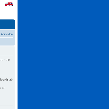
Anmelden
ber ein
 Boards ab
e an