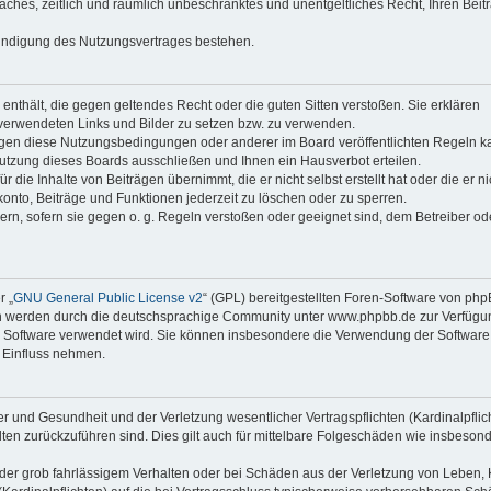
faches, zeitlich und räumlich unbeschränktes und unentgeltliches Recht, Ihren Beit
Kündigung des Nutzungsvertrages bestehen.
e enthält, die gegen geltendes Recht oder die guten Sitten verstoßen. Sie erklären
 verwendeten Links und Bilder zu setzen bzw. zu verwenden.
egen diese Nutzungsbedingungen oder anderer im Board veröffentlichten Regeln k
utzung dieses Boards ausschließen und Ihnen ein Hausverbot erteilen.
die Inhalte von Beiträgen übernimmt, die er nicht selbst erstellt hat oder die er ni
onto, Beiträge und Funktionen jederzeit zu löschen oder zu sperren.
ern, sofern sie gegen o. g. Regeln verstoßen oder geeignet sind, dem Betreiber o
r „
GNU General Public License v2
“ (GPL) bereitgestellten Foren-Software von ph
en werden durch die deutschsprachige Community unter www.phpbb.de zur Verfügu
die Software verwendet wird. Sie können insbesondere die Verwendung der Software 
 Einfluss nehmen.
r und Gesundheit und der Verletzung wesentlicher Vertragspflichten (Kardinalpflic
alten zurückzuführen sind. Dies gilt auch für mittelbare Folgeschäden wie insbeson
der grob fahrlässigem Verhalten oder bei Schäden aus der Verletzung von Leben, 