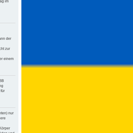
rag im
ann der
cht zur
der einem
pBB
ng
für
hten) nur
dere
Körper