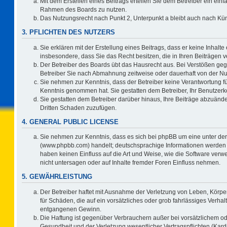
Mit dem Erstellen eines Beitrags erteilen Sie dem Betreiber ein einf
Rahmen des Boards zu nutzen.
Das Nutzungsrecht nach Punkt 2, Unterpunkt a bleibt auch nach K
3. PFLICHTEN DES NUTZERS
Sie erklären mit der Erstellung eines Beitrags, dass er keine Inhalte
insbesondere, dass Sie das Recht besitzen, die in Ihren Beiträgen
Der Betreiber des Boards übt das Hausrecht aus. Bei Verstößen ge
Betreiber Sie nach Abmahnung zeitweise oder dauerhaft von der Nu
Sie nehmen zur Kenntnis, dass der Betreiber keine Verantwortung für d
Kenntnis genommen hat. Sie gestatten dem Betreiber, Ihr Benutzerko
Sie gestatten dem Betreiber darüber hinaus, Ihre Beiträge abzuände
Dritten Schaden zuzufügen.
4. GENERAL PUBLIC LICENSE
Sie nehmen zur Kenntnis, dass es sich bei phpBB um eine unter der
(www.phpbb.com) handelt; deutschsprachige Informationen werden 
haben keinen Einfluss auf die Art und Weise, wie die Software ve
nicht untersagen oder auf Inhalte fremder Foren Einfluss nehmen.
5. GEWÄHRLEISTUNG
Der Betreiber haftet mit Ausnahme der Verletzung von Leben, Körper
für Schäden, die auf ein vorsätzliches oder grob fahrlässiges Verha
entgangenen Gewinn.
Die Haftung ist gegenüber Verbrauchern außer bei vorsätzlichem o
Gesundheit und der Verletzung wesentlicher Vertragspflichten (Kard