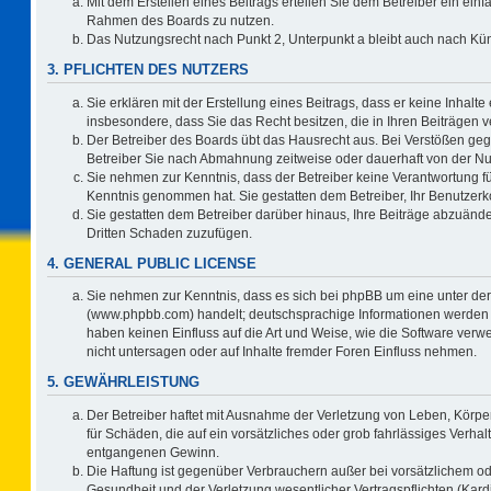
Mit dem Erstellen eines Beitrags erteilen Sie dem Betreiber ein einf
Rahmen des Boards zu nutzen.
Das Nutzungsrecht nach Punkt 2, Unterpunkt a bleibt auch nach K
3. PFLICHTEN DES NUTZERS
Sie erklären mit der Erstellung eines Beitrags, dass er keine Inhalte
insbesondere, dass Sie das Recht besitzen, die in Ihren Beiträgen
Der Betreiber des Boards übt das Hausrecht aus. Bei Verstößen ge
Betreiber Sie nach Abmahnung zeitweise oder dauerhaft von der Nu
Sie nehmen zur Kenntnis, dass der Betreiber keine Verantwortung für d
Kenntnis genommen hat. Sie gestatten dem Betreiber, Ihr Benutzerko
Sie gestatten dem Betreiber darüber hinaus, Ihre Beiträge abzuände
Dritten Schaden zuzufügen.
4. GENERAL PUBLIC LICENSE
Sie nehmen zur Kenntnis, dass es sich bei phpBB um eine unter der
(www.phpbb.com) handelt; deutschsprachige Informationen werden 
haben keinen Einfluss auf die Art und Weise, wie die Software ve
nicht untersagen oder auf Inhalte fremder Foren Einfluss nehmen.
5. GEWÄHRLEISTUNG
Der Betreiber haftet mit Ausnahme der Verletzung von Leben, Körper
für Schäden, die auf ein vorsätzliches oder grob fahrlässiges Verha
entgangenen Gewinn.
Die Haftung ist gegenüber Verbrauchern außer bei vorsätzlichem o
Gesundheit und der Verletzung wesentlicher Vertragspflichten (Kard