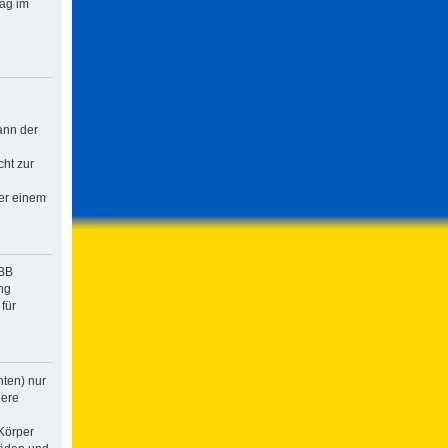
rag im
ann der
cht zur
der einem
pBB
ng
für
hten) nur
dere
Körper