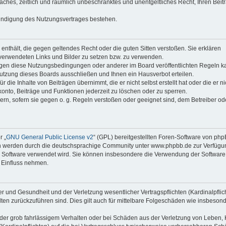
faches, zeitlich und räumlich unbeschränktes und unentgeltliches Recht, Ihren Beit
Kündigung des Nutzungsvertrages bestehen.
e enthält, die gegen geltendes Recht oder die guten Sitten verstoßen. Sie erklären
 verwendeten Links und Bilder zu setzen bzw. zu verwenden.
egen diese Nutzungsbedingungen oder anderer im Board veröffentlichten Regeln k
utzung dieses Boards ausschließen und Ihnen ein Hausverbot erteilen.
die Inhalte von Beiträgen übernimmt, die er nicht selbst erstellt hat oder die er ni
onto, Beiträge und Funktionen jederzeit zu löschen oder zu sperren.
ern, sofern sie gegen o. g. Regeln verstoßen oder geeignet sind, dem Betreiber o
r „
GNU General Public License v2
“ (GPL) bereitgestellten Foren-Software von ph
en werden durch die deutschsprachige Community unter www.phpbb.de zur Verfügu
die Software verwendet wird. Sie können insbesondere die Verwendung der Software 
 Einfluss nehmen.
r und Gesundheit und der Verletzung wesentlicher Vertragspflichten (Kardinalpflic
alten zurückzuführen sind. Dies gilt auch für mittelbare Folgeschäden wie insbeson
der grob fahrlässigem Verhalten oder bei Schäden aus der Verletzung von Leben, 