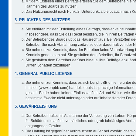
Mit dem Erstellen eines Beitrags erteilen Sie dem Betreiber ein ein
Rahmen des Boards zu nutzen.
Das Nutzungsrecht nach Punkt 2, Unterpunkt a bleibt auch nach 
3. PFLICHTEN DES NUTZERS
Sie erklären mit der Erstellung eines Beitrags, dass er keine Inhalt
insbesondere, dass Sie das Recht besitzen, die in Ihren Beiträgen
Der Betreiber des Boards übt das Hausrecht aus. Bei Verstößen g
Betreiber Sie nach Abmahnung zeitweise oder dauerhaft von der N
Sie nehmen zur Kenntnis, dass der Betreiber keine Verantwortung für 
Kenntnis genommen hat. Sie gestatten dem Betreiber, Ihr Benutzerk
Sie gestatten dem Betreiber darüber hinaus, Ihre Beiträge abzuänd
Dritten Schaden zuzufügen.
4. GENERAL PUBLIC LICENSE
Sie nehmen zur Kenntnis, dass es sich bei phpBB um eine unter de
Limited (www.phpbb.com) handelt; deutschsprachige Information
gestellt. Beide haben keinen Einfluss auf die Art und Weise, wie 
bestimmte Zwecke nicht untersagen oder auf Inhalte fremder Foren
5. GEWÄHRLEISTUNG
Der Betreiber haftet mit Ausnahme der Verletzung von Leben, Körpe
für Schäden, die auf ein vorsätzliches oder grob fahrlässiges Verh
entgangenen Gewinn.
Die Haftung ist gegenüber Verbrauchern außer bei vorsätzlichem o