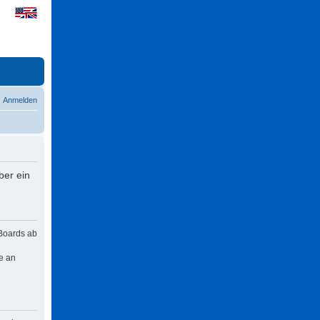
Anmelden
ber ein
 Boards ab
e an