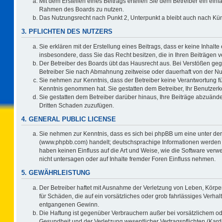
Mit dem Erstellen eines Beitrags erteilen Sie dem Betreiber ein einf
Rahmen des Boards zu nutzen.
Das Nutzungsrecht nach Punkt 2, Unterpunkt a bleibt auch nach K
3. PFLICHTEN DES NUTZERS
Sie erklären mit der Erstellung eines Beitrags, dass er keine Inhalte
insbesondere, dass Sie das Recht besitzen, die in Ihren Beiträgen
Der Betreiber des Boards übt das Hausrecht aus. Bei Verstößen ge
Betreiber Sie nach Abmahnung zeitweise oder dauerhaft von der Nu
Sie nehmen zur Kenntnis, dass der Betreiber keine Verantwortung für d
Kenntnis genommen hat. Sie gestatten dem Betreiber, Ihr Benutzerko
Sie gestatten dem Betreiber darüber hinaus, Ihre Beiträge abzuände
Dritten Schaden zuzufügen.
4. GENERAL PUBLIC LICENSE
Sie nehmen zur Kenntnis, dass es sich bei phpBB um eine unter der
(www.phpbb.com) handelt; deutschsprachige Informationen werden 
haben keinen Einfluss auf die Art und Weise, wie die Software ve
nicht untersagen oder auf Inhalte fremder Foren Einfluss nehmen.
5. GEWÄHRLEISTUNG
Der Betreiber haftet mit Ausnahme der Verletzung von Leben, Körper
für Schäden, die auf ein vorsätzliches oder grob fahrlässiges Verha
entgangenen Gewinn.
Die Haftung ist gegenüber Verbrauchern außer bei vorsätzlichem o
Gesundheit und der Verletzung wesentlicher Vertragspflichten (Kard