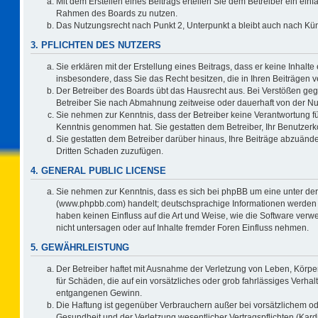
Mit dem Erstellen eines Beitrags erteilen Sie dem Betreiber ein einf
Rahmen des Boards zu nutzen.
Das Nutzungsrecht nach Punkt 2, Unterpunkt a bleibt auch nach K
3. PFLICHTEN DES NUTZERS
Sie erklären mit der Erstellung eines Beitrags, dass er keine Inhalte
insbesondere, dass Sie das Recht besitzen, die in Ihren Beiträgen
Der Betreiber des Boards übt das Hausrecht aus. Bei Verstößen ge
Betreiber Sie nach Abmahnung zeitweise oder dauerhaft von der Nu
Sie nehmen zur Kenntnis, dass der Betreiber keine Verantwortung für d
Kenntnis genommen hat. Sie gestatten dem Betreiber, Ihr Benutzerko
Sie gestatten dem Betreiber darüber hinaus, Ihre Beiträge abzuände
Dritten Schaden zuzufügen.
4. GENERAL PUBLIC LICENSE
Sie nehmen zur Kenntnis, dass es sich bei phpBB um eine unter der
(www.phpbb.com) handelt; deutschsprachige Informationen werden 
haben keinen Einfluss auf die Art und Weise, wie die Software ve
nicht untersagen oder auf Inhalte fremder Foren Einfluss nehmen.
5. GEWÄHRLEISTUNG
Der Betreiber haftet mit Ausnahme der Verletzung von Leben, Körper
für Schäden, die auf ein vorsätzliches oder grob fahrlässiges Verha
entgangenen Gewinn.
Die Haftung ist gegenüber Verbrauchern außer bei vorsätzlichem o
Gesundheit und der Verletzung wesentlicher Vertragspflichten (Kard