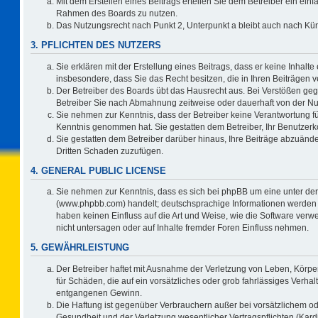
Mit dem Erstellen eines Beitrags erteilen Sie dem Betreiber ein einf
Rahmen des Boards zu nutzen.
Das Nutzungsrecht nach Punkt 2, Unterpunkt a bleibt auch nach K
3. PFLICHTEN DES NUTZERS
Sie erklären mit der Erstellung eines Beitrags, dass er keine Inhalte
insbesondere, dass Sie das Recht besitzen, die in Ihren Beiträgen
Der Betreiber des Boards übt das Hausrecht aus. Bei Verstößen ge
Betreiber Sie nach Abmahnung zeitweise oder dauerhaft von der Nu
Sie nehmen zur Kenntnis, dass der Betreiber keine Verantwortung für d
Kenntnis genommen hat. Sie gestatten dem Betreiber, Ihr Benutzerko
Sie gestatten dem Betreiber darüber hinaus, Ihre Beiträge abzuände
Dritten Schaden zuzufügen.
4. GENERAL PUBLIC LICENSE
Sie nehmen zur Kenntnis, dass es sich bei phpBB um eine unter der
(www.phpbb.com) handelt; deutschsprachige Informationen werden 
haben keinen Einfluss auf die Art und Weise, wie die Software ve
nicht untersagen oder auf Inhalte fremder Foren Einfluss nehmen.
5. GEWÄHRLEISTUNG
Der Betreiber haftet mit Ausnahme der Verletzung von Leben, Körper
für Schäden, die auf ein vorsätzliches oder grob fahrlässiges Verha
entgangenen Gewinn.
Die Haftung ist gegenüber Verbrauchern außer bei vorsätzlichem o
Gesundheit und der Verletzung wesentlicher Vertragspflichten (Kard