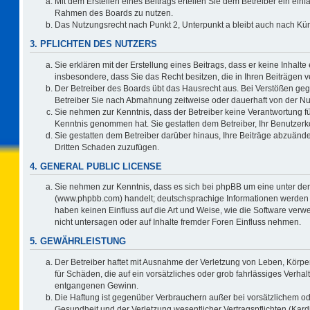
Mit dem Erstellen eines Beitrags erteilen Sie dem Betreiber ein einf
Rahmen des Boards zu nutzen.
Das Nutzungsrecht nach Punkt 2, Unterpunkt a bleibt auch nach K
3. PFLICHTEN DES NUTZERS
Sie erklären mit der Erstellung eines Beitrags, dass er keine Inhalte
insbesondere, dass Sie das Recht besitzen, die in Ihren Beiträgen
Der Betreiber des Boards übt das Hausrecht aus. Bei Verstößen ge
Betreiber Sie nach Abmahnung zeitweise oder dauerhaft von der Nu
Sie nehmen zur Kenntnis, dass der Betreiber keine Verantwortung für d
Kenntnis genommen hat. Sie gestatten dem Betreiber, Ihr Benutzerko
Sie gestatten dem Betreiber darüber hinaus, Ihre Beiträge abzuände
Dritten Schaden zuzufügen.
4. GENERAL PUBLIC LICENSE
Sie nehmen zur Kenntnis, dass es sich bei phpBB um eine unter der
(www.phpbb.com) handelt; deutschsprachige Informationen werden 
haben keinen Einfluss auf die Art und Weise, wie die Software ve
nicht untersagen oder auf Inhalte fremder Foren Einfluss nehmen.
5. GEWÄHRLEISTUNG
Der Betreiber haftet mit Ausnahme der Verletzung von Leben, Körper
für Schäden, die auf ein vorsätzliches oder grob fahrlässiges Verha
entgangenen Gewinn.
Die Haftung ist gegenüber Verbrauchern außer bei vorsätzlichem o
Gesundheit und der Verletzung wesentlicher Vertragspflichten (Kard